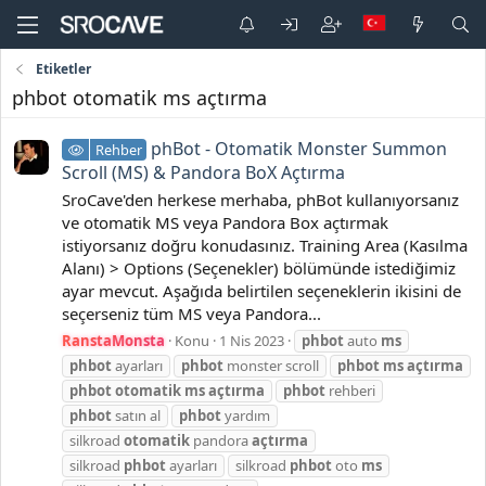
Etiketler
phbot otomatik ms açtırma
phBot - Otomatik Monster Summon
Rehber
Scroll (MS) & Pandora BoX Açtırma
SroCave'den herkese merhaba, phBot kullanıyorsanız
ve otomatik MS veya Pandora Box açtırmak
istiyorsanız doğru konudasınız. Training Area (Kasılma
Alanı) > Options (Seçenekler) bölümünde istediğimiz
ayar mevcut. Aşağıda belirtilen seçeneklerin ikisini de
seçerseniz tüm MS veya Pandora...
RanstaMonsta
Konu
1 Nis 2023
phbot
auto
ms
phbot
ayarları
phbot
monster scroll
phbot
ms
açtırma
phbot
otomatik
ms
açtırma
phbot
rehberi
phbot
satın al
phbot
yardım
silkroad
otomatik
pandora
açtırma
silkroad
phbot
ayarları
silkroad
phbot
oto
ms