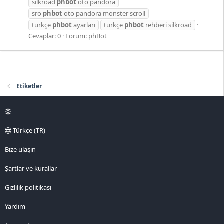
silkroad
phbot
oto pandora
sro
phbot
oto pandora monster scroll
türkçe
phbot
ayarları
türkçe
phbot
rehberi silkroad
Cevaplar: 0
Forum:
phBot
Etiketler
Türkçe (TR)
Bize ulaşın
Şartlar ve kurallar
Gizlilik politikası
Yardım