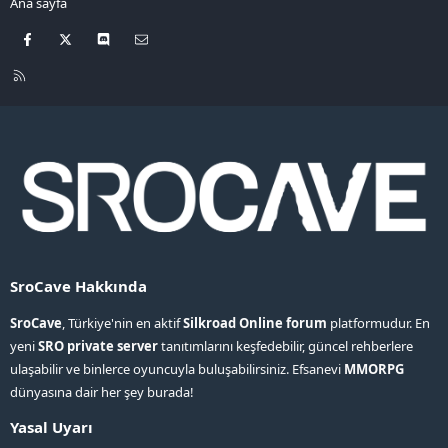
Ana sayfa
Facebook
X
Discord
Bize ulaşın
R
S
S
SroCave Hakkında
SroCave
, Türkiye'nin en aktif
Silkroad Online forum
platformudur. En
yeni
SRO private server
tanıtımlarını keşfedebilir, güncel rehberlere
ulaşabilir ve binlerce oyuncuyla buluşabilirsiniz. Efsanevi
MMORPG
dünyasına dair her şey burada!
Yasal Uyarı