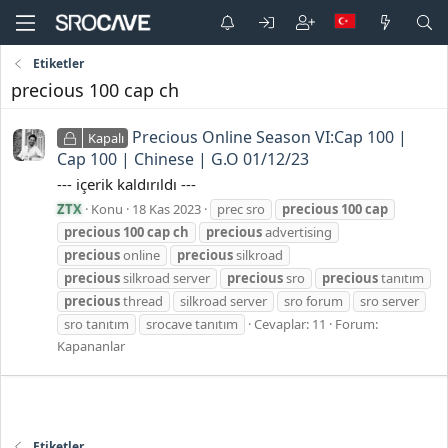
Etiketler
precious 100 cap ch
Precious Online Season VI:Cap 100 |
Kapalı
Cap 100 | Chinese | G.O 01/12/23
--- içerik kaldırıldı ---
ZTX
Konu
18 Kas 2023
prec sro
precious
100
cap
precious
100
cap
ch
precious
advertising
precious
online
precious
silkroad
precious
silkroad server
precious
sro
precious
tanıtım
precious
thread
silkroad server
sro forum
sro server
sro tanıtım
srocave tanıtım
Cevaplar: 11
Forum:
Kapananlar
Etiketler