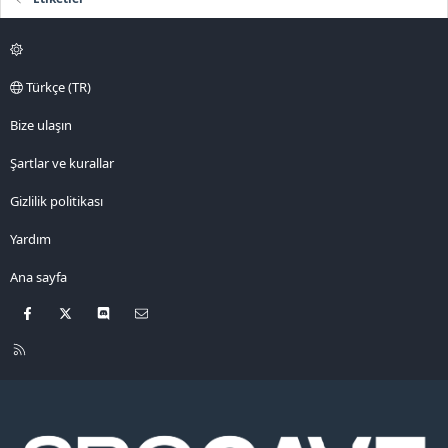
Türkçe (TR)
Bize ulaşın
Şartlar ve kurallar
Gizlilik politikası
Yardım
Ana sayfa
Facebook
X
Discord
Bize ulaşın
R
S
S