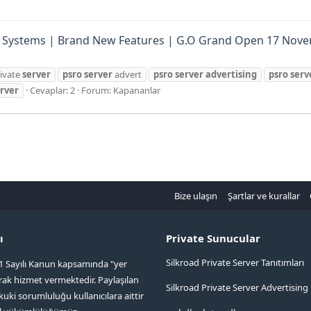
RO Systems | Brand New Features | G.O Grand Open 17 Nov
rivate
server
psro
server
advert
psro
server
advertising
psro
serv
rver
Cevaplar: 2
Forum:
Kapananlar
Bize ulaşın
Şartlar ve kurallar
ı
Private Sunucular
Silkroad Private Server Tanıtımları
1 Sayılı Kanun kapsamında "yer
arak hizmet vermektedir. Paylaşılan
Silkroad Private Server Advertising
kuki sorumluluğu kullanıcılara aittir