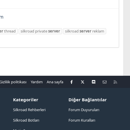
em
er
thread
silkroad private
server
silkroad
server
reklam
Facebook
X
Discord
Bize ulaşın
R
Gizlilik politikası
Yardım
Ana sayfa
S
S
Kategoriler
Diğer Bağlantılar
Silkroad Rehberleri
Forum Duyuruları
Silkroad Botları
Forum Kuralları