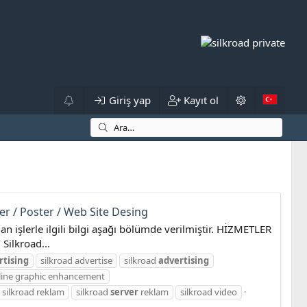
Giriş yap
Kayıt ol
er / Poster / Web Site Desing
n işlerle ilgili bilgi aşağı bölümde verilmiştir. HİZMETLER
Silkroad...
rtising
silkroad advertise
silkroad
advertising
nline graphic enhancement
silkroad reklam
silkroad
server
reklam
silkroad video