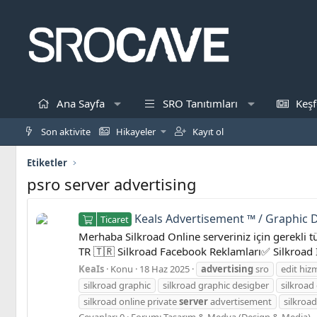
Ana Sayfa
SRO Tanıtımları
Keşf
Son aktivite
Hikayeler
Kayıt ol
Etiketler
psro server advertising
Keals Advertisement ™ / Graphic D
Ticaret
Merhaba Silkroad Online serveriniz için gerekli t
TR 🇹🇷 Silkroad Facebook Reklamları✅ Silkroad 
KeaIs
Konu
18 Haz 2025
advertising
sro
edit hizm
silkroad graphic
silkroad graphic desigber
silkroad
silkroad online private
server
advertisement
silkroa
Cevaplar: 0
Forum:
Tasarım & Medya (Design & Media)