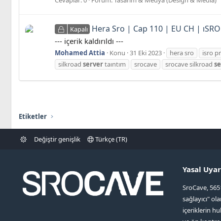
Hera Sro | Cap 110 | EU CH | ıS
Kapalı
--- içerik kaldırıldı ---
Mohamed Attia
Konu
31 Eki 2023
hera sro
isro p
silkroad
server
taıntım
srocave
srocave silkroad
se
Etiketler
Değiştir genişlik
Türkçe (TR)
Yasal Uyar
SroCave, 565
sağlayıcı" ol
içeriklerin hu