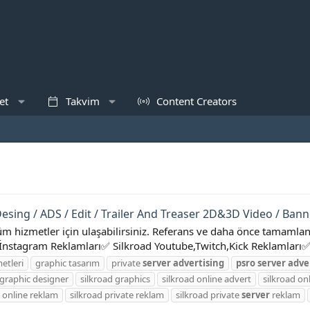
et
Takvim
Content Creators
esing / ADS / Edit / Trailer And Treaser 2D&3D Video / Bann
üm hizmetler için ulaşabilirsiniz. Referans ve daha önce tamamlana
İnstagram Reklamları✅ Silkroad Youtube,Twitch,Kick Reklamları✅ 
etleri
graphic tasarım
private
server
advertising
psro
server
adve
 graphic designer
silkroad graphics
silkroad online advert
silkroad o
d online reklam
silkroad private reklam
silkroad private
server
reklam