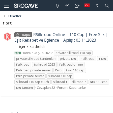
Etiketler
r sro
RSilkroad Online | 110 Cap | Free Silk |
Kapalı
Eşit Rekabet ve Eğlence | Açılış : 03.11.2023
--- içerik kaldırıldı ---
rsro
Konu
28 Şub 2023
private silkroad 110 cap
private silkroad tanıtımları
private
sro
r
silkroad
r
sro
r
silkroad
r
silkroad 2023
r
silkroad online
r
silkroad private server
r
sro
r
sro 110 cap
r
sro private server
silkroad 110 cap
silkroad 110 cap eu ch
silkroad
r
silkroad-
r
sro
110 cap
sro
tanıtım
Cevaplar: 32
Forum:
Kapananlar