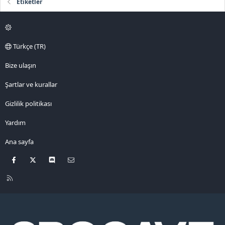
Etiketler
Türkçe (TR)
Bize ulaşın
Şartlar ve kurallar
Gizlilik politikası
Yardım
Ana sayfa
Facebook
X
Discord
Bize ulaşın
R
S
S