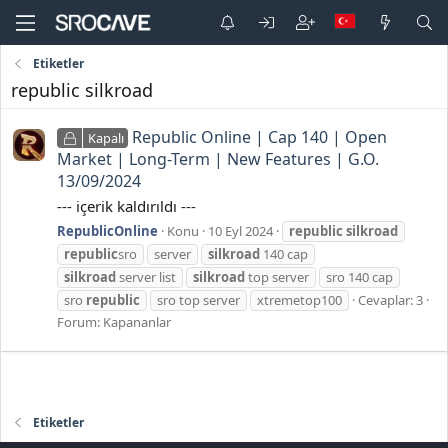
Etiketler
republic silkroad
Republic Online | Cap 140 | Open
Kapalı
Market | Long-Term | New Features | G.O.
13/09/2024
--- içerik kaldırıldı ---
RepublicOnline
Konu
10 Eyl 2024
republic
silkroad
republic
sro
server
silkroad
140 cap
silkroad
server list
silkroad
top server
sro 140 cap
sro
republic
sro top server
xtremetop100
Cevaplar: 3
Forum:
Kapananlar
Etiketler