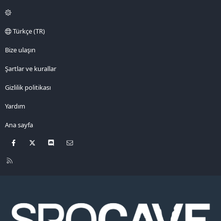
Türkçe (TR)
Bize ulaşın
Şartlar ve kurallar
Gizlilik politikası
Yardım
Ana sayfa
Facebook
X
Discord
Bize ulaşın
R
S
S