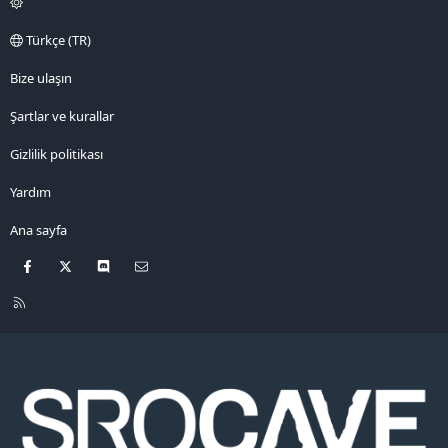
Türkçe (TR)
Bize ulaşın
Şartlar ve kurallar
Gizlilik politikası
Yardım
Ana sayfa
Facebook
X
Discord
Bize ulaşın
R
S
S