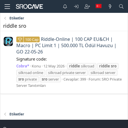
Etiketler
riddle sro
Riddle-Online | 100 CAP EU&CH |
100 Cap
Macro | PC Limit 1 | 500.000 TL Ödül Havuzu |
GO 22-05-26
Signature code:
Cobra*
Konu
12 May 2026
riddle
silkroad
riddle
sro
silkroad online
silkroad private server
silkroad server
sro
private
sro
server
Cevaplar: 399
Forum:
SRO Private
Server Tanıtımları
Etiketler