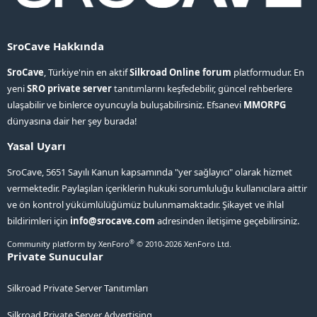
SroCave Hakkında
SroCave
, Türkiye'nin en aktif
Silkroad Online forum
platformudur. En
yeni
SRO private server
tanıtımlarını keşfedebilir, güncel rehberlere
ulaşabilir ve binlerce oyuncuyla buluşabilirsiniz. Efsanevi
MMORPG
dünyasına dair her şey burada!
Yasal Uyarı
SroCave, 5651 Sayılı Kanun kapsamında "yer sağlayıcı" olarak hizmet
vermektedir. Paylaşılan içeriklerin hukuki sorumluluğu kullanıcılara aittir
ve ön kontrol yükümlülüğümüz bulunmamaktadır. Şikayet ve ihlal
bildirimleri için
info@srocave.com
adresinden iletişime geçebilirsiniz.
®
Community platform by XenForo
© 2010-2026 XenForo Ltd.
Private Sunucular
Silkroad Private Server Tanıtımları
Silkroad Private Server Advertising