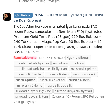
SRO Rehberleri ve Bilgi Paylaşımı
RUSRO - Item Mall Fiyatları (Türk Lirası
Rehber
ve Rus Rublesi)
SroCave'den herkese merhaba! İşte karşınızda SRO
resmi Rusya sunucularının Item Mall (F10) fiyat listesi!
Premium Gold Time Plus (28 gün) 999 Rus Rublesi =
240 Türk Lirası - Magic Pop Card 50 Rus Rublesi = 12
Türk Lirası - Experience Boost (100%) 2 saat (11 adet)
399 Rus Rublesi...
RanstaMonsta
Konu
5 Nis 2023
4game
silkroad
rus silkroad silk fiyatları
rus silkroad türk lirası
rus silkroad türk lirası ile silk fiyatları
rus sro silk çekme
rus sro silk fiyatları
rus sro silk item
rus sro silk kaç tl
rusro
4game
rusro
silk fiyatları
rusro
silk item
rusro
silk yükleme
rusya silkroad silk
silkroad rusya silk çekme
silkroad rusya silk fiyatları
silkroad rusya silk item
Cevaplar: 10
Forum:
SRO Rehberleri
ve Bilgi Paylaşımı