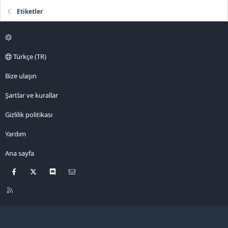
Etiketler
Türkçe (TR)
Bize ulaşın
Şartlar ve kurallar
Gizlilik politikası
Yardım
Ana sayfa
Facebook
X
Discord
Bize ulaşın
R
S
S