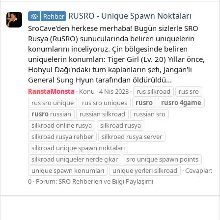
RUSRO - Unique Spawn Noktaları
Rehber
SroCave'den herkese merhaba! Bugün sizlerle SRO
Rusya (RuSRO) sunucularında beliren uniquelerin
konumlarını inceliyoruz. Çin bölgesinde beliren
uniquelerin konumları: Tiger Girl (Lv. 20) Yıllar önce,
Hohyul Dağı'ndaki tüm kaplanların şefi, Jangan'lı
General Sung Hyun tarafından öldürüldü...
RanstaMonsta
Konu
4 Nis 2023
rus silkroad
rus sro
rus sro unique
rus sro uniques
rusro
rusro
4game
rusro
russian
russian silkroad
russian sro
silkroad online rusya
silkroad rusya
silkroad rusya rehber
silkroad rusya server
silkroad unique spawn noktaları
silkroad uniqueler nerde çıkar
sro unique spawn points
unique spawn konumları
unique yerleri silkroad
Cevaplar:
0
Forum:
SRO Rehberleri ve Bilgi Paylaşımı