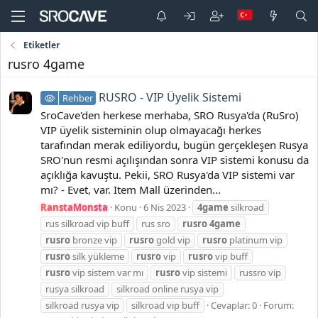
Etiketler
rusro 4game
RUSRO - VIP Üyelik Sistemi
Rehber
SroCave'den herkese merhaba, SRO Rusya'da (RuSro)
VIP üyelik sisteminin olup olmayacağı herkes
tarafından merak ediliyordu, bugün gerçekleşen Rusya
SRO'nun resmi açılışından sonra VIP sistemi konusu da
açıklığa kavuştu. Pekii, SRO Rusya'da VIP sistemi var
mı? - Evet, var. Item Mall üzerinden...
RanstaMonsta
Konu
6 Nis 2023
4game
silkroad
rus silkroad vip buff
rus sro
rusro
4game
rusro
bronze vip
rusro
gold vip
rusro
platinum vip
rusro
silk yükleme
rusro
vip
rusro
vip buff
rusro
vip sistem var mı
rusro
vip sistemi
russro vip
rusya silkroad
silkroad online rusya vip
silkroad rusya vip
silkroad vip buff
Cevaplar: 0
Forum: