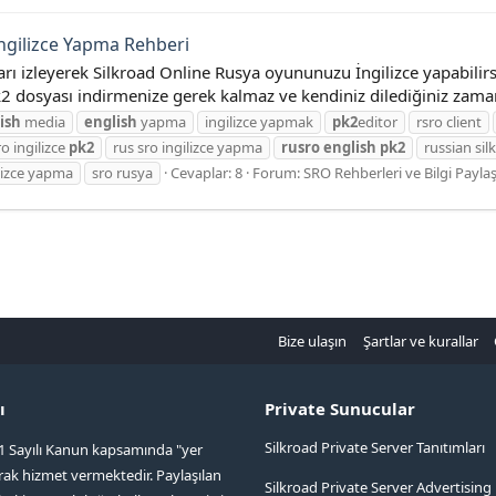
İngilizce Yapma Rehberi
 izleyerek Silkroad Online Rusya oyununuzu İngilizce yapabilirs
 dosyası indirmenize gerek kalmaz ve kendiniz dilediğiniz zaman
ish
media
english
yapma
ingilizce yapmak
pk2
editor
rsro client
ro ingilizce
pk2
rus sro ingilizce yapma
rusro
english
pk2
russian si
ilizce yapma
sro rusya
Cevaplar: 8
Forum:
SRO Rehberleri ve Bilgi Payla
Bize ulaşın
Şartlar ve kurallar
ı
Private Sunucular
Silkroad Private Server Tanıtımları
1 Sayılı Kanun kapsamında "yer
arak hizmet vermektedir. Paylaşılan
Silkroad Private Server Advertising