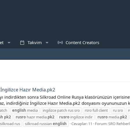
et
Takvim
Content Creators
İngilizce Hazır Media.pk2
indirdikten sonra Silkroad Online Rusya klasörünüzün içerisine 
z, indirdiğiniz İngilizce Hazır Media.pk2 dosyasını oyununuzun k
atch
english
media
ingilizce patch rus sro
rsro full client
ru sro
r
sh
pk2
rusro
hazır media.
pk2
rusro
ingilizce indir
rusro
media.
pk2
silkroad rus
silkroad russian
english
Cevaplar: 11
Forum:
SRO Rehberle