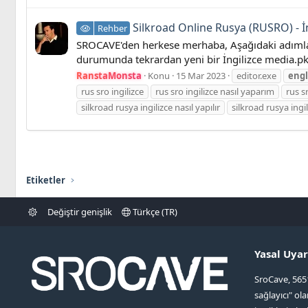
Silkroad Online Rusya (RUSRO) - 
Rehber
SROCAVE'den herkese merhaba, Aşağıdaki adımları
durumunda tekrardan yeni bir İngilizce media.pk2
RanstaMonsta
Konu
15 Mar 2023
editor.exe
engl
rus sro ingilizce
rus sro ingilizce nasıl yaparım
rus s
silkroad rusya ingilizce nasıl yapılır
silkroad rusya ing
Etiketler
Değiştir genişlik
Türkçe (TR)
Yasal Uyar
SroCave, 565
sağlayıcı" ol