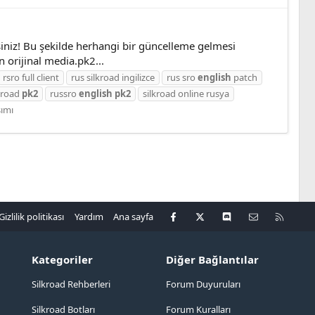
iniz! Bu şekilde herhangi bir güncelleme gelmesi
 orijinal media.pk2...
rsro full client
rus silkroad ingilizce
rus sro
english
patch
lkroad
pk2
russro
english
pk2
silkroad online rusya
şımı
Facebook
X
Discord
Bize ulaşın
R
Gizlilik politikası
Yardım
Ana sayfa
S
S
Kategoriler
Diğer Bağlantılar
Silkroad Rehberleri
Forum Duyuruları
Silkroad Botları
Forum Kuralları