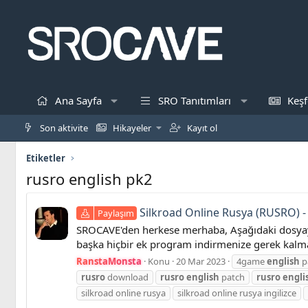
Ana Sayfa
SRO Tanıtımları
Keşf
Son aktivite
Hikayeler
Kayıt ol
Etiketler
rusro english pk2
Silkroad Online Rusya (RUSRO) - 
Paylaşım
SROCAVE'den herkese merhaba, Aşağıdaki dosyayı 
başka hiçbir ek program indirmenize gerek kalma
RanstaMonsta
Konu
20 Mar 2023
4game
english
p
rusro
download
rusro
english
patch
rusro
engli
silkroad online rusya
silkroad online rusya ingilizce