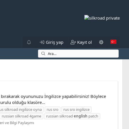
Giriş yap
Kayıt ol
bırakarak oyununuzu İngilizce yapabilirsiniz! Böylece
urulu olduğu klasöre...
us silkroad ingilizce oyna
rus sro
rus sro ingilizce
russian silkroad 4game
russian silkroad
english
patch
ri ve Bilgi Paylaşımı