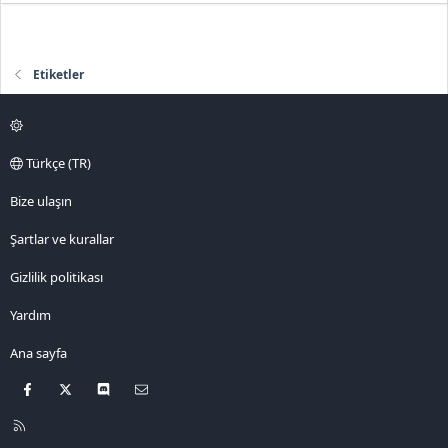
Etiketler
Türkçe (TR)
Bize ulaşın
Şartlar ve kurallar
Gizlilik politikası
Yardım
Ana sayfa
Facebook
X
Discord
Bize ulaşın
R
S