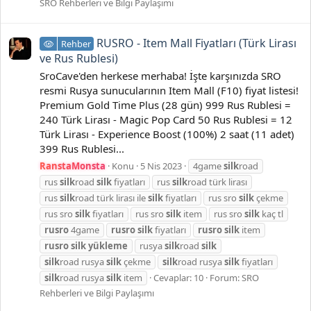
SRO Rehberleri ve Bilgi Paylaşımı
RUSRO - Item Mall Fiyatları (Türk Lirası
Rehber
ve Rus Rublesi)
SroCave'den herkese merhaba! İşte karşınızda SRO
resmi Rusya sunucularının Item Mall (F10) fiyat listesi!
Premium Gold Time Plus (28 gün) 999 Rus Rublesi =
240 Türk Lirası - Magic Pop Card 50 Rus Rublesi = 12
Türk Lirası - Experience Boost (100%) 2 saat (11 adet)
399 Rus Rublesi...
RanstaMonsta
Konu
5 Nis 2023
4game
silk
road
rus
silk
road
silk
fiyatları
rus
silk
road türk lirası
rus
silk
road türk lirası ile
silk
fiyatları
rus sro
silk
çekme
rus sro
silk
fiyatları
rus sro
silk
item
rus sro
silk
kaç tl
rusro
4game
rusro
silk
fiyatları
rusro
silk
item
rusro
silk
yükleme
rusya
silk
road
silk
silk
road rusya
silk
çekme
silk
road rusya
silk
fiyatları
silk
road rusya
silk
item
Cevaplar: 10
Forum:
SRO
Rehberleri ve Bilgi Paylaşımı