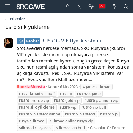
Etiketler
rusro silk yükleme
RUSRO - VIP Üyelik Sistemi
Rehber
SroCave'den herkese merhaba, SRO Rusya'da (RuSro)
VIP üyelik sisteminin olup olmayacağı herkes
tarafından merak ediliyordu, bugün gerçekleşen Rusya
SRO'nun resmi açılışından sonra VIP sistemi konusu da
açıklığa kavuştu. Pekii, SRO Rusya'da VIP sistemi var
mı? - Evet, var. Item Mall üzerinden...
RanstaMonsta
Konu
6 Nis 2023
4game
silk
road
rus
silk
road vip buff
rus sro
rusro
4game
rusro
bronze vip
rusro
gold vip
rusro
platinum vip
rusro
silk
yükleme
rusro
vip
rusro
vip buff
rusro
vip sistem var mı
rusro
vip sistemi
russro vip
rusya
silk
road
silk
road online rusya vip
silk
road rusya vip
silk
road vip buff
Cevaplar: 0
Forum: