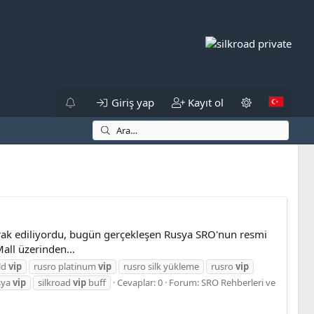
Giriş yap
Kayıt ol
rak ediliyordu, bugün gerçekleşen Rusya SRO'nun resmi
all üzerinden...
ld
vip
rusro platinum
vip
rusro silk yükleme
rusro
vip
sya
vip
silkroad
vip
buff
Cevaplar: 0
Forum:
SRO Rehberleri ve