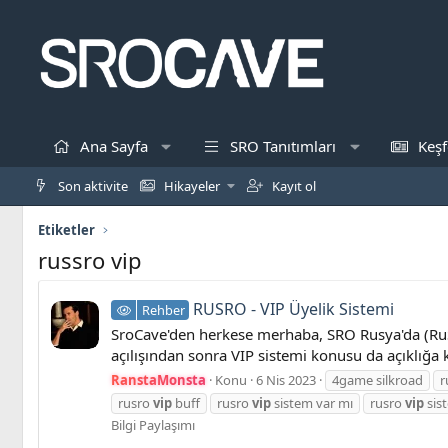
Ana Sayfa
SRO Tanıtımları
Keşf
Son aktivite
Hikayeler
Kayıt ol
Etiketler
russro vip
RUSRO - VIP Üyelik Sistemi
Rehber
SroCave'den herkese merhaba, SRO Rusya'da (RuS
açılışından sonra VIP sistemi konusu da açıklığa k
RanstaMonsta
Konu
6 Nis 2023
4game silkroad
r
rusro
vip
buff
rusro
vip
sistem var mı
rusro
vip
sis
Bilgi Paylaşımı