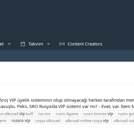
et
Takvim
Content Creators
ro) VIP üyelik sisteminin olup olmayacağı herkes tarafından me
avuştu. Pekii, SRO Rusya'da VIP sistemi var mı? - Evet, var. Item M
us silkroad
vip
buff
rus sro
rusro 4game
rusro bronze
vip
rusro go
temi
russro
vip
rusya silkroad
silkroad online rusya
vip
silkroad ru