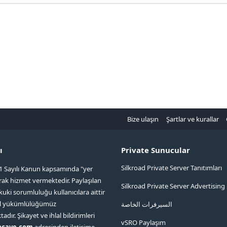
Bize ulaşın
Şartlar ve kurallar
ı
Private Sunucular
Silkroad Private Server Tanıtımları
1 Sayılı Kanun kapsamında "yer
arak hizmet vermektedir. Paylaşılan
Silkroad Private Server Advertising
kuki sorumluluğu kullanıcılara aittir
ol yükümlülüğümüz
السيرفرات الخاصة
ır. Şikayet ve ihlal bildirimleri
vSRO Paylaşım