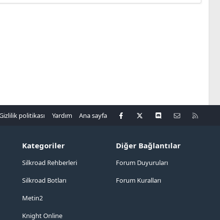
Facebook
X
Discord
Bize ulaşın
R
Gizlilik politikası
Yardım
Ana sayfa
S
S
Kategoriler
Diğer Bağlantılar
Silkroad Rehberleri
Forum Duyuruları
Silkroad Botları
Forum Kuralları
Metin2
Knight Online