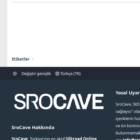
Etiketler
Değiştir genişlik
Türkçe (TR)
Yasal Uyar
SroCave, 565
sağlayıcı" ol
içeriklerin hu
ve ön kontr
SroCave Hakkında
bulunmamaktad
SroCave
, Türkiye'nin en aktif
Silkroad Online