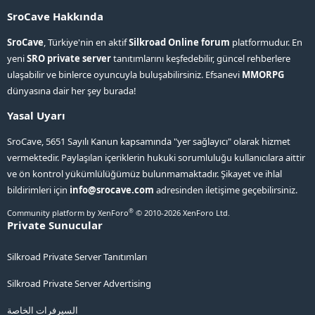
SroCave Hakkında
SroCave
, Türkiye'nin en aktif
Silkroad Online forum
platformudur. En
yeni
SRO private server
tanıtımlarını keşfedebilir, güncel rehberlere
ulaşabilir ve binlerce oyuncuyla buluşabilirsiniz. Efsanevi
MMORPG
dünyasına dair her şey burada!
Yasal Uyarı
SroCave, 5651 Sayılı Kanun kapsamında "yer sağlayıcı" olarak hizmet
vermektedir. Paylaşılan içeriklerin hukuki sorumluluğu kullanıcılara aittir
ve ön kontrol yükümlülüğümüz bulunmamaktadır. Şikayet ve ihlal
bildirimleri için
info@srocave.com
adresinden iletişime geçebilirsiniz.
®
Community platform by XenForo
© 2010-2026 XenForo Ltd.
Private Sunucular
Silkroad Private Server Tanıtımları
Silkroad Private Server Advertising
السيرفرات الخاصة