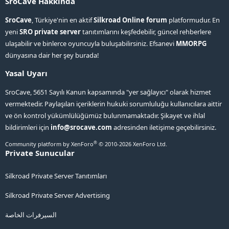
SroCave Hakkında
SroCave
, Türkiye'nin en aktif
Silkroad Online forum
platformudur. En
yeni
SRO private server
tanıtımlarını keşfedebilir, güncel rehberlere
ulaşabilir ve binlerce oyuncuyla buluşabilirsiniz. Efsanevi
MMORPG
dünyasına dair her şey burada!
Yasal Uyarı
SroCave, 5651 Sayılı Kanun kapsamında "yer sağlayıcı" olarak hizmet
vermektedir. Paylaşılan içeriklerin hukuki sorumluluğu kullanıcılara aittir
ve ön kontrol yükümlülüğümüz bulunmamaktadır. Şikayet ve ihlal
bildirimleri için
info@srocave.com
adresinden iletişime geçebilirsiniz.
®
Community platform by XenForo
© 2010-2026 XenForo Ltd.
Private Sunucular
Silkroad Private Server Tanıtımları
Silkroad Private Server Advertising
السيرفرات الخاصة