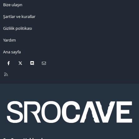
Bize ulaşın
Şartlar ve kurallar
Gizlilik politikası
Yardım
Ana sayfa
Facebook
X
Discord
Bize ulaşın
R
S
S