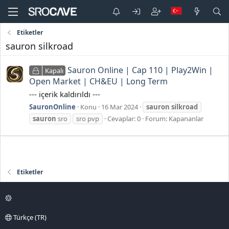
Etiketler
sauron silkroad
Sauron Online | Cap 110 | Play2Win |
Kapalı
Open Market | CH&EU | Long Term
--- içerik kaldırıldı ---
SauronOnline
Konu
16 Mar 2024
sauron
silkroad
sauron
sro
sro pvp
Cevaplar: 0
Forum:
Kapananlar
Etiketler
Türkçe (TR)