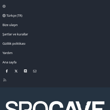
Türkçe (TR)
Bize ulaşın
Şartlar ve kurallar
Gizlilik politikası
Yardım
Ana sayfa
Facebook
X
Discord
Bize ulaşın
R
S
S