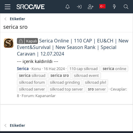
Etiketler
serica sro
Serica Online | 110 CAP | EU&CH | New
Kapalı
Event&Survival | New Season Rank | Special
Caravan | 12.07.2024
--- içerik kaldırıldı ---
Serica
Konu
16 Haz 2024
110 cap silkroad
serica
online
serica
silkroad
serica
sro
silkroad event
silkroad forum
silkroad grinding
silkroad plvl
silkroad server
silkroad top server
sro
server
Cevaplar:
8
Forum:
Kapananlar
Etiketler