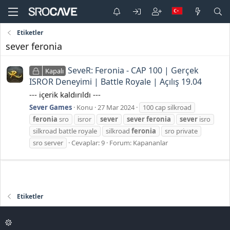
Etiketler
sever feronia
SeveR: Feronia - CAP 100 | Gerçek
Kapalı
ISROR Deneyimi | Battle Royale | Açılış 19.04
--- içerik kaldırıldı ---
Sever Games
Konu
27 Mar 2024
100 cap silkroad
feronia
sro
isror
sever
sever
feronia
sever
isro
silkroad battle royale
silkroad
feronia
sro private
sro server
Cevaplar: 9
Forum:
Kapananlar
Etiketler