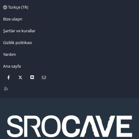
Türkçe (TR)
Bize ulaşın
Şartlar ve kurallar
Gizlilik politikası
Yardım
Ana sayfa
Facebook
X
Discord
Bize ulaşın
R
S
S