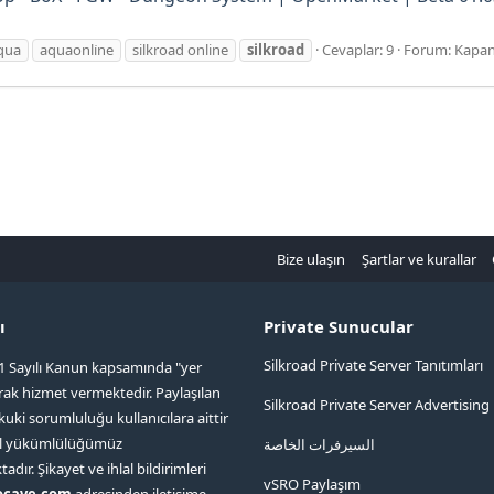
qua
aquaonli̇ne
silkroad online
si̇lkroad
Cevaplar: 9
Forum:
Kapan
Bize ulaşın
Şartlar ve kurallar
ı
Private Sunucular
Silkroad Private Server Tanıtımları
1 Sayılı Kanun kapsamında "yer
arak hizmet vermektedir. Paylaşılan
Silkroad Private Server Advertising
kuki sorumluluğu kullanıcılara aittir
ol yükümlülüğümüz
السيرفرات الخاصة
ır. Şikayet ve ihlal bildirimleri
vSRO Paylaşım