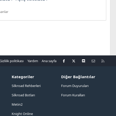
anlar
Facebook
X
Discord
Bize ulaşın
R
Gizlilik politikası
Yardım
Ana sayfa
S
S
Kategoriler
Diğer Bağlantılar
Silkroad Rehberleri
Forum Duyuruları
Silkroad Botları
Forum Kuralları
Metin2
Knight Online