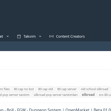
et
Takvim
Content Creators
ro files
80 cap no bot
80 cap old
80 cap server
old school silkroad
ad pvp server tanıtım
silkroad pvp server tanıtımları
si̇lkroad
sro 80 c
 - BoX - FGW - Dungeon System | OpenMarket | Beta 01.03.