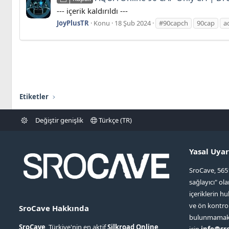
--- içerik kaldırıldı ---
JoyPlusTR
Konu
18 Şub 2024
#90capch
90cap
a
Etiketler
Değiştir genişlik
Türkçe (TR)
Yasal Uyar
SroCave, 565
sağlayıcı" ol
içeriklerin hu
ve ön kontr
SroCave Hakkında
bulunmamaktad
SroCave
, Türkiye'nin en aktif
Silkroad Online