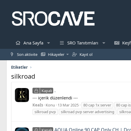
Ana Sayfa
SRO Tanıtımları
Keşf
Son aktivite
Hikayeler
Kayıt ol
Etiketler
si̇lkroad
.
Kapalı
--- içerik düzenlendi ---
KeaIs
Konu
13 Mar 2025
80 cap 1x server
80 cap is
silkroad pvp
silkroad pvp server advertising
silkro
AQUA Online 90 CAP Only CH | Drop
Kapalı