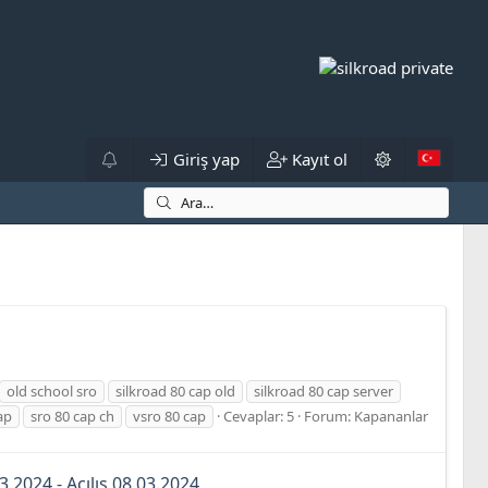
Giriş yap
Kayıt ol
old school sro
silkroad 80 cap old
silkroad 80 cap server
ap
sro 80 cap ch
vsro 80 cap
Cevaplar: 5
Forum:
Kapananlar
2024 - Açılış 08.03.2024