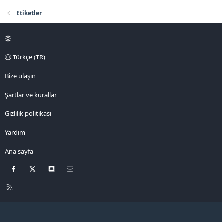
Etiketler
Türkçe (TR)
Bize ulaşın
Şartlar ve kurallar
Gizlilik politikası
Yardım
Ana sayfa
Facebook
X
Discord
Bize ulaşın
R
S
S