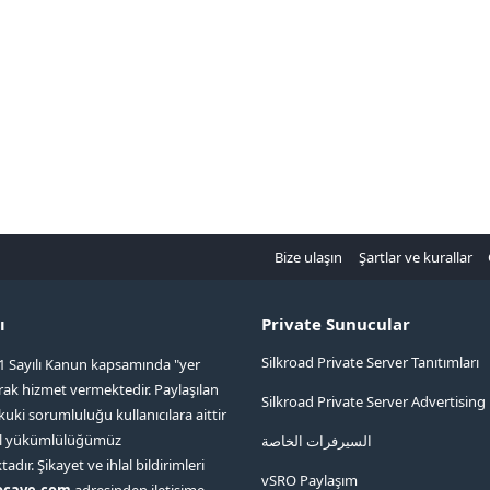
Bize ulaşın
Şartlar ve kurallar
ı
Private Sunucular
Silkroad Private Server Tanıtımları
1 Sayılı Kanun kapsamında "yer
arak hizmet vermektedir. Paylaşılan
Silkroad Private Server Advertising
kuki sorumluluğu kullanıcılara aittir
ol yükümlülüğümüz
السيرفرات الخاصة
ır. Şikayet ve ihlal bildirimleri
vSRO Paylaşım