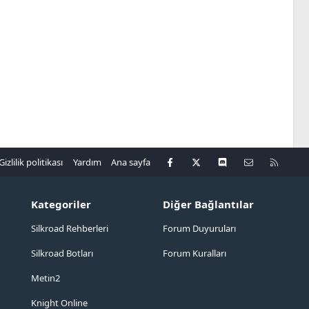
Facebook
X
Discord
Bize ulaşın
R
Gizlilik politikası
Yardım
Ana sayfa
S
S
Kategoriler
Diğer Bağlantılar
Silkroad Rehberleri
Forum Duyuruları
Silkroad Botları
Forum Kuralları
Metin2
Knight Online