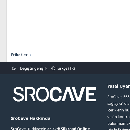
Etiketler
Değiştir genişlik
Türkçe (TR)
Yasal Uyar
SroCave, 565
sağlayıcı" ol
içeriklerin hu
ve ön kontr
SroCave Hakkında
bulunmamaktad
SroCave
, Türkiye'nin en aktif
Silkroad Online