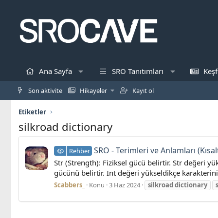
Ana Sayfa
SRO Tanıtımları
Keşf
Son aktivite
Hikayeler
Kayıt ol
Etiketler
silkroad dictionary
SRO - Terimleri ve Anlamları (Kısa
Rehber
Str (Strength): Fiziksel gücü belirtir. Str değeri y
gücünü belirtir. Int değeri yükseldikçe karakteri
Scabbers_
Konu
3 Haz 2024
silkroad
dictionary