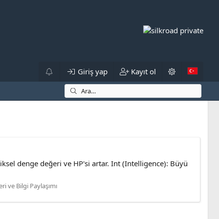
Giriş yap
Kayıt ol
iziksel denge değeri ve HP'si artar. Int (Intelligence): Büyü
ri ve Bilgi Paylaşımı