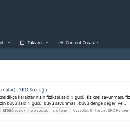
et
Takvim
Content Creators
ltmalar) - SRO Sözlüğü
ükseldikçe karakterinizin fiziksel saldırı gücü, fiziksel savunması, f
nizin büyü saldırı gücü, büyü savunması, büyü denge değeri ve...
silkroad
sözlük
sro sözlük
sro terim
Cevaplar: 0
Forum:
SRO Rehberle