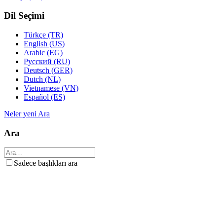
Dil Seçimi
Türkçe (TR)
English (US)
Arabic (EG)
Русский (RU)
Deutsch (GER)
Dutch (NL)
Vietnamese (VN)
Español (ES)
Neler yeni
Ara
Ara
Sadece başlıkları ara