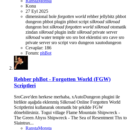
RanstaMonsta
Konu
27 Eyl 2025
dimensional hole
forgotten
world
rehber
jellybitz
phbot
dungeon
phbot plugin
phbot script
silkroad
silkroad
dungeon bot
silkroad
forgotten
world
silkroad
otomatik
zindan
silkroad
plugin indir
silkroad
private server
silkroad
water temple
sro
sro bot eklentisi
sro cave
sro
private server
sro script
vsro dungeon
xautodungeon
Cevaplar: 186
Forum:
phBot
Rehber
phBot - Forgotten World (FGW)
Scriptleri
SroCave'den herkese merhaba, xAutoDungeon plugini ile
birlikte aşağıda eklenmiş Silkroad Online Forgotten World
Scriptlerini kullanarak otomatik bir şekilde FGW
dönebilirsiniz. Togui village Flame Mountain Shipwreck -
The Green Abyss Shipwreck - The Sea of Resentment Thx to
Slaintrax...
RanstaMonsta