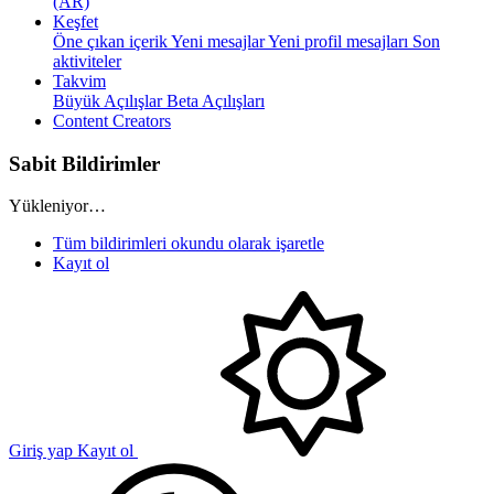
(AR)
Keşfet
Öne çıkan içerik
Yeni mesajlar
Yeni profil mesajları
Son
aktiviteler
Takvim
Büyük Açılışlar
Beta Açılışları
Content Creators
Sabit Bildirimler
Yükleniyor…
Tüm bildirimleri okundu olarak işaretle
Kayıt ol
Giriş yap
Kayıt ol