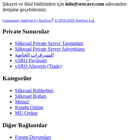
Şikayet ve ihlal bildirimleri için
info@srocave.com
adresinden
iletişime geçebilirsiniz.
®
Community platform by XenForo
© 2010-2026 XenForo Ltd.
Private Sunucular
Silkroad Private Server Tanıtımları
Silkroad Private Server Advertising
السيرفرات الخاصة
vSRO Paylaşım
vSRO Alışveriş (Trade)
Kategoriler
Silkroad Rehberleri
Silkroad Botları
Metin2
Knight Online
MU Online
Diğer Bağlantılar
Forum Duyuruları