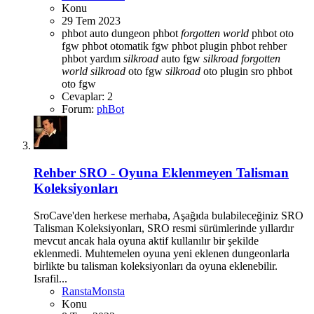
Konu
29 Tem 2023
phbot auto dungeon
phbot
forgotten
world
phbot oto
fgw
phbot otomatik fgw
phbot plugin
phbot rehber
phbot yardım
silkroad
auto fgw
silkroad
forgotten
world
silkroad
oto fgw
silkroad
oto plugin
sro phbot
oto fgw
Cevaplar: 2
Forum:
phBot
Rehber
SRO - Oyuna Eklenmeyen Talisman
Koleksiyonları
SroCave'den herkese merhaba, Aşağıda bulabileceğiniz SRO
Talisman Koleksiyonları, SRO resmi sürümlerinde yıllardır
mevcut ancak hala oyuna aktif kullanılır bir şekilde
eklenmedi. Muhtemelen oyuna yeni eklenen dungeonlarla
birlikte bu talisman koleksiyonları da oyuna eklenebilir.
Israfil...
RanstaMonsta
Konu