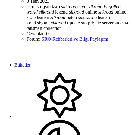
8 Tem 2023
csro
isro
jsro
ksro
silkroad
cave
silkroad
forgotten
world
silkroad
legend
silkroad
online
silkroad
online
sro talisman
silkroad
patch
silkroad
talisman
koleksiyonu
silkroad
update
sro private server
srocave
talisman collection
Cevaplar: 0
Forum:
SRO Rehberleri ve Bilgi Paylaşımı
Etiketler