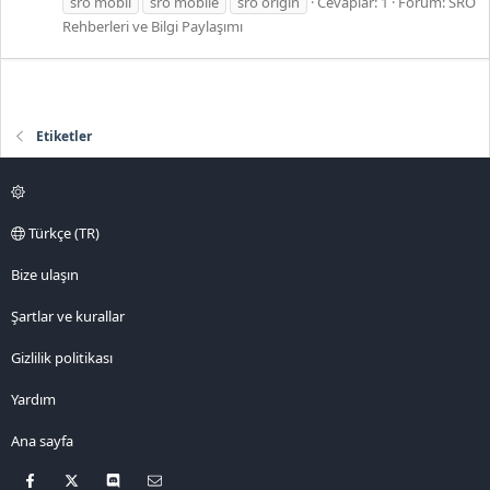
sro mobil
sro mobile
sro origin
Cevaplar: 1
Forum:
SRO
Rehberleri ve Bilgi Paylaşımı
Etiketler
Türkçe (TR)
Bize ulaşın
Şartlar ve kurallar
Gizlilik politikası
Yardım
Ana sayfa
Facebook
X
Discord
Bize ulaşın