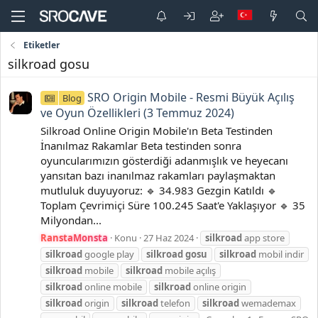
Etiketler
silkroad gosu
SRO Origin Mobile - Resmi Büyük Açılış
Blog
ve Oyun Özellikleri (3 Temmuz 2024)
Silkroad Online Origin Mobile'ın Beta Testinden
İnanılmaz Rakamlar Beta testinden sonra
oyuncularımızın gösterdiği adanmışlık ve heyecanı
yansıtan bazı inanılmaz rakamları paylaşmaktan
mutluluk duyuyoruz: 🔹 34.983 Gezgin Katıldı 🔹
Toplam Çevrimiçi Süre 100.245 Saat'e Yaklaşıyor 🔹 35
Milyondan...
RanstaMonsta
Konu
27 Haz 2024
silkroad
app store
silkroad
google play
silkroad
gosu
silkroad
mobil indir
silkroad
mobile
silkroad
mobile açılış
silkroad
online mobile
silkroad
online origin
silkroad
origin
silkroad
telefon
silkroad
wemademax