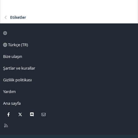
Etiketler
Türkçe (TR)
Bize ulaşın
Şartlar ve kurallar
Gizlilik politikası
Yardım
Ana sayfa
Facebook
X
Discord
Bize ulaşın
R
S
S