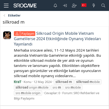
Etiketler
silkroad m
Silkroad Origin Mobile Vietnam
Paylaşım
GameVerse 2024 Etkinliğinde Oynanış Videoları
Yayınlandı
Merhaba srocave ailesi, 11-12 Mayıs 2024 tarihleri
arasında Vietnam'da GameVerse etkinliği yapıldı. Bu
etkinlikte silkroad mobile de yer aldı ve oyunun
tanıtımı ve lansmanı yapıldı. Etkinlikten objektiflere
yansıyan görüntüler ve etkinliğe katılan oyuncuların
silkroad mobile oynanış videolarını...
KraT
Konu
12 May 2024
silkroad
m
silkroad
m
obile
silkroad
origin
m
obile
sro
m
sro
m
obile
sro
m
obile origin
Cevaplar: 0
Forum:
SRO Rehberleri ve
Bilgi Paylaşımı