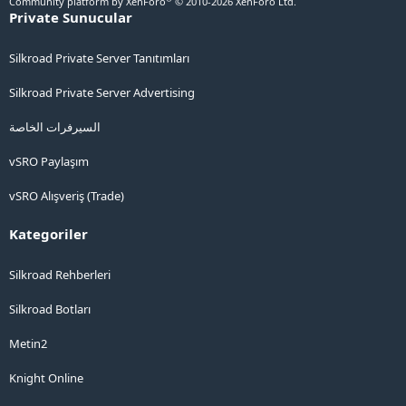
Community platform by XenForo
© 2010-2026 XenForo Ltd.
Private Sunucular
Silkroad Private Server Tanıtımları
Silkroad Private Server Advertising
السيرفرات الخاصة
vSRO Paylaşım
vSRO Alışveriş (Trade)
Kategoriler
Silkroad Rehberleri
Silkroad Botları
Metin2
Knight Online