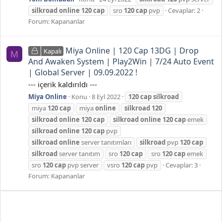
silkroad
online
120
cap
sro
120
cap
pvp
Cevaplar: 2
Forum:
Kapananlar
Miya Online | 120 Cap 13DG | Drop
Kapalı
M
And Awaken System | Play2Win | 7/24 Auto Event
| Global Server | 09.09.2022 !
--- içerik kaldırıldı ---
Miya Online
Konu
8 Eyl 2022
120
cap
silkroad
miya
120
cap
miya
online
silkroad
120
silkroad
online
120
cap
silkroad
online
120
cap
emek
silkroad
online
120
cap
pvp
silkroad
online
server tanıtımları
silkroad
pvp
120
cap
silkroad
server tanıtım
sro
120
cap
sro
120
cap
emek
sro
120
cap
pvp server
vsro
120
cap
pvp
Cevaplar: 3
Forum:
Kapananlar