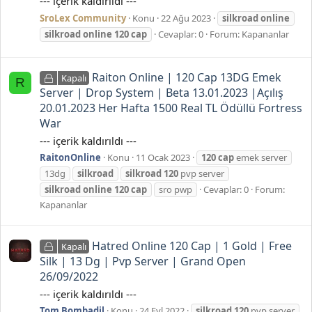
--- içerik kaldırıldı ---
SroLex Community
Konu
22 Ağu 2023
silkroad
online
silkroad
online
120
cap
Cevaplar: 0
Forum:
Kapananlar
Raiton Online | 120 Cap 13DG Emek
Kapalı
R
Server | Drop System | Beta 13.01.2023 |Açılış
20.01.2023 Her Hafta 1500 Real TL Ödüllü Fortress
War
--- içerik kaldırıldı ---
RaitonOnline
Konu
11 Ocak 2023
120
cap
emek server
13dg
silkroad
silkroad
120
pvp server
silkroad
online
120
cap
sro pwp
Cevaplar: 0
Forum:
Kapananlar
Hatred Online 120 Cap | 1 Gold | Free
Kapalı
Silk | 13 Dg | Pvp Server | Grand Open
26/09/2022
--- içerik kaldırıldı ---
Tom Bombadil
Konu
24 Eyl 2022
silkroad
120
pvp server