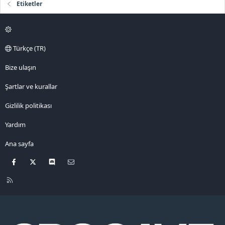
Etiketler
Türkçe (TR)
Bize ulaşın
Şartlar ve kurallar
Gizlilik politikası
Yardım
Ana sayfa
Facebook
X
Discord
Bize ulaşın
R
S
S