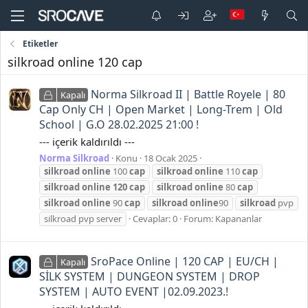
Etiketler
silkroad online 120 cap
Norma Silkroad II | Battle Royele | 80
Kapalı
Cap Only CH | Open Market | Long-Trem | Old
School | G.O 28.02.2025 21:00 !
--- içerik kaldırıldı ---
Norma Silkroad
Konu
18 Ocak 2025
silkroad
online
100
cap
silkroad
online
110
cap
silkroad
online
120
cap
silkroad
online
80
cap
silkroad
online
90
cap
silkroad
online
90
silkroad
pvp
si̇lkroad pvp server
Cevaplar: 0
Forum:
Kapananlar
SroPace Online | 120 CAP | EU/CH |
Kapalı
SİLK SYSTEM | DUNGEON SYSTEM | DROP
SYSTEM | AUTO EVENT |02.09.2023.!