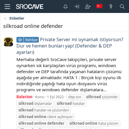
Etiketler
silkroad online defender
Private Server mi oynamak istiyorsun?
Rehber
Dur ve hemen bunları yap! (Defender & DEP
ayarları)
Merhaba değerli SroCave takipçileri, private server
oynarken sık karşılaşılan virüs programı, windows
defender ve DEP tarafında yaşanan hataların çözümü
aşağıda yer almaktadır. HATA 1 : Birçok kişi oyunu ilk
indirdiğinde yaptığı hata oyun dosyasını virüs
programı ve windows defender dışlamalara...
Balerion
Konu
1 Eyl 2022
dep sro
silkroad
çözümler
silkroad
dışlamalar
silkroad
hatalar
silkroad
hatalar ve çözümleri
silkroad
online
client açılmıyor
silkroad
online
defender
silkroad
online
hata çözüm