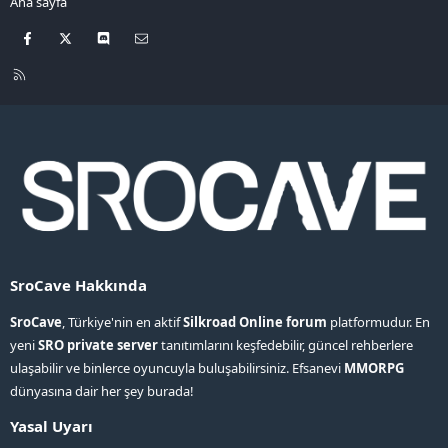
Ana sayfa
Facebook
X
Discord
Bize ulaşın
R
S
S
SroCave Hakkında
SroCave
, Türkiye'nin en aktif
Silkroad Online forum
platformudur. En
yeni
SRO private server
tanıtımlarını keşfedebilir, güncel rehberlere
ulaşabilir ve binlerce oyuncuyla buluşabilirsiniz. Efsanevi
MMORPG
dünyasına dair her şey burada!
Yasal Uyarı