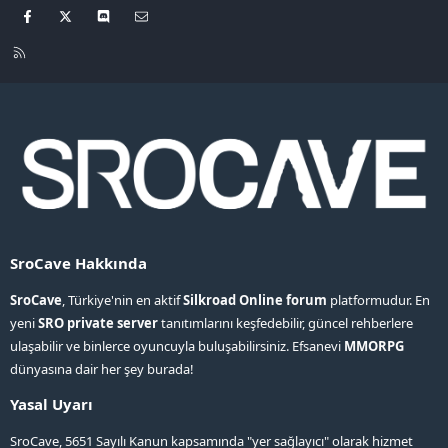
Facebook
X
Discord
Bize ulaşın
R
S
S
SroCave Hakkında
SroCave
, Türkiye'nin en aktif
Silkroad Online forum
platformudur. En
yeni
SRO private server
tanıtımlarını keşfedebilir, güncel rehberlere
ulaşabilir ve binlerce oyuncuyla buluşabilirsiniz. Efsanevi
MMORPG
dünyasına dair her şey burada!
Yasal Uyarı
SroCave, 5651 Sayılı Kanun kapsamında "yer sağlayıcı" olarak hizmet