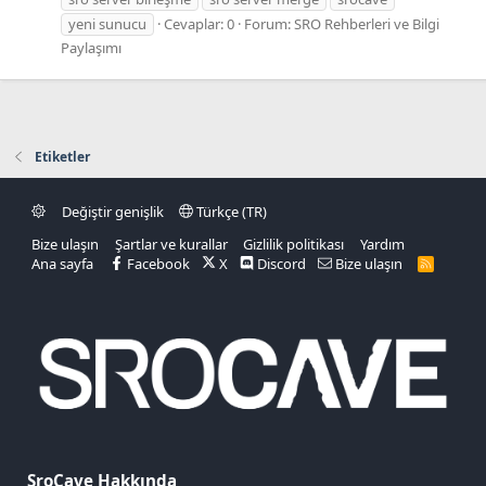
yeni sunucu
Cevaplar: 0
Forum:
SRO Rehberleri ve Bilgi
Paylaşımı
Etiketler
Değiştir genişlik
Türkçe (TR)
Bize ulaşın
Şartlar ve kurallar
Gizlilik politikası
Yardım
Ana sayfa
Facebook
X
Discord
Bize ulaşın
R
S
S
SroCave Hakkında