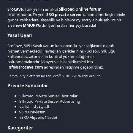
SroCave
, Türkiye'nin en aktif
Silkroad Online forum
platformudur. En yeni
SRO private server
tanıtımlarını keşfedebilir,
güncel rehberlere ulaşabilir ve binlerce oyuncuyla buluşabilirsiniz.
Efsanevi
MMORPG
dünyasına dair her şey burada!
Yasal Uyarı
SroCave, 5651 Sayılı Kanun kapsamında "yer sağlayıcı" olarak
hizmet vermektedir. Paylaşılan içeriklerin hukuki sorumluluğu
kullanıcılara aittir ve ön kontrol yükümlülüğümüz
bulunmamaktadır. Şikayet ve ihlal bildirimleri için
info@srocave.com
adresinden iletişime geçebilirsiniz.
®
Community platform by XenForo
© 2010-2026 XenForo Ltd.
Private Sunucular
Silkroad Private Server Tanıtımları
Silkroad Private Server Advertising
السيرفرات الخاصة
vSRO Paylaşım
vSRO Alışveriş (Trade)
Kategoriler