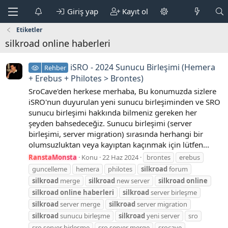
Giriş yap
Kayıt ol
Etiketler
silkroad online haberleri
iSRO - 2024 Sunucu Birleşimi (Hemera
Rehber
+ Erebus + Philotes > Brontes)
SroCave'den herkese merhaba, Bu konumuzda sizlere
iSRO'nun duyurulan yeni sunucu birleşiminden ve SRO
sunucu birleşimi hakkında bilmeniz gereken her
şeyden bahsedeceğiz. Sunucu birleşimi (server
birleşimi, server migration) sırasında herhangi bir
olumsuzluktan veya kayıptan kaçınmak için lütfen...
RanstaMonsta
Konu
22 Haz 2024
brontes
erebus
guncelleme
hemera
philotes
silkroad
forum
silkroad
merge
silkroad
new server
silkroad
online
silkroad
online
haberleri
silkroad
server birleşme
silkroad
server merge
silkroad
server migration
silkroad
sunucu birleşme
silkroad
yeni server
sro
sro server birleşme
sro server merge
srocave