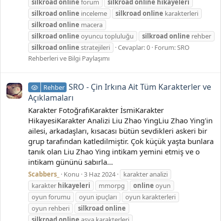
silkroad
online
forum
silkroad
online
hikayeleri
silkroad
online
inceleme
silkroad
online
karakterleri
silkroad
online
macera
silkroad
online
oyuncu topluluğu
silkroad
online
rehber
silkroad
online
stratejileri
Cevaplar: 0
Forum:
SRO
Rehberleri ve Bilgi Paylaşımı
SRO - Çin Irkına Ait Tüm Karakterler ve
Rehber
Açıklamaları
Karakter FotoğrafıKarakter İsmiKarakter
HikayesiKarakter Analizi Liu Zhao YingLiu Zhao Ying'in
ailesi, arkadaşları, kısacası bütün sevdikleri askeri bir
grup tarafından katledilmiştir. Çok küçük yaşta bunlara
tanık olan Liu Zhao Ying intikam yemini etmiş ve o
intikam gününü sabırla...
Scabbers_
Konu
3 Haz 2024
karakter analizi
karakter
hikayeleri
mmorpg
online
oyun
oyun forumu
oyun ipuçları
oyun karakterleri
oyun rehberi
silkroad
online
silkroad
online
asya karakterleri