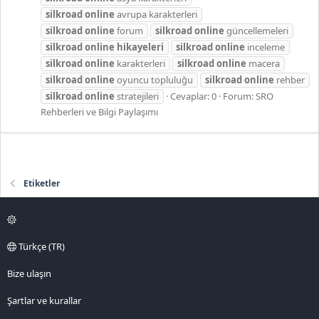
silkroad
online
avrupa karakterleri
silkroad
online
forum
silkroad
online
güncellemeleri
silkroad
online
hikayeleri
silkroad
online
inceleme
silkroad
online
karakterleri
silkroad
online
macera
silkroad
online
oyuncu topluluğu
silkroad
online
rehber
silkroad
online
stratejileri
Cevaplar: 0
Forum:
SRO
Rehberleri ve Bilgi Paylaşımı
Etiketler
Türkçe (TR)
Bize ulaşın
Şartlar ve kurallar