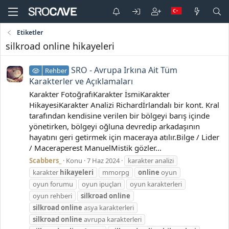
Etiketler
silkroad online hikayeleri
SRO - Avrupa Irkına Ait Tüm
Rehber
Karakterler ve Açıklamaları
Karakter FotoğrafıKarakter İsmiKarakter
HikayesiKarakter Analizi Richardİrlandalı bir kont. Kral
tarafından kendisine verilen bir bölgeyi barış içinde
yönetirken, bölgeyi oğluna devredip arkadaşının
hayatını geri getirmek için maceraya atılır.Bilge / Lider
/ Maceraperest ManuelMistik gözler...
Scabbers_
Konu
7 Haz 2024
karakter analizi
karakter
hikayeleri
mmorpg
online
oyun
oyun forumu
oyun ipuçları
oyun karakterleri
oyun rehberi
silkroad
online
silkroad
online
asya karakterleri
silkroad
online
avrupa karakterleri