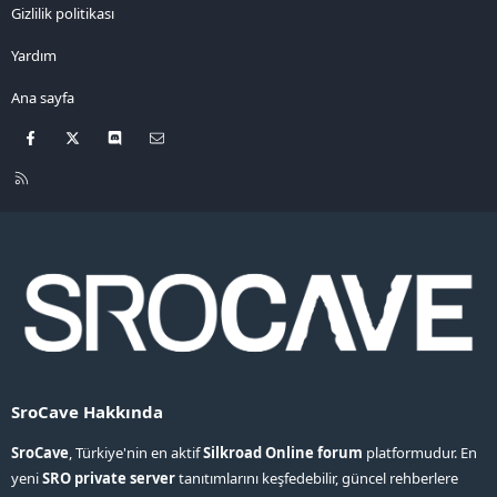
Gizlilik politikası
Yardım
Ana sayfa
Facebook
X
Discord
Bize ulaşın
R
S
S
SroCave Hakkında
SroCave
, Türkiye'nin en aktif
Silkroad Online forum
platformudur. En
yeni
SRO private server
tanıtımlarını keşfedebilir, güncel rehberlere