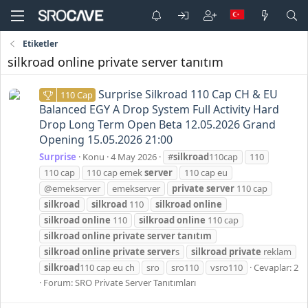
Etiketler
silkroad online private server tanıtım
Surprise Silkroad 110 Cap CH & EU
110 Cap
Balanced EGY A Drop System Full Activity Hard
Drop Long Term Open Beta 12.05.2026 Grand
Opening 15.05.2026 21:00
Surprise
Konu
4 May 2026
#
silkroad
110cap
110
110 cap
110 cap emek
server
110 cap eu
@emekserver
emekserver
private
server
110 cap
silkroad
silkroad
110
silkroad
online
silkroad
online
110
silkroad
online
110 cap
silkroad
online
private
server
tanıtım
silkroad
online
private
server
s
silkroad
private
reklam
silkroad
110 cap eu ch
sro
sro110
vsro110
Cevaplar: 2
Forum:
SRO Private Server Tanıtımları