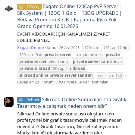
Exgate Online 120Cap PvP Server |
120 Cap
Silk System | 12DG 1 Gold | 13DG UPGRADE |
Bedava Premium & GB | Kapanma Riski Yok |
Grand Opening 16.01.2026
EVENT VİDEOLARI İÇİN KANALIMIZI ZİYARET
EDEBİLİRSİNİZ...
ExgateOnline
Konu
26 Ara 2025
120 cap
120 cap 12 dg
120 cap 13 dg
private
server
exgateonline
private
private
server
advertising
private
server
tanıtım
ları
private
silkroad
120 cap
silkroad
silkroad
online
private
server
tanıtım
sro
sro 120
Cevaplar: 28
Forum:
SRO Private Server Tanıtımları
Silkroad Online Sunucularında Grafik
Rehber
Tasarımcıyla çalışmak neden önemlidir?
Silkroad Online private sunucusu oluştururken
profesyonel bir grafik tasarımcıyla çalışmak neden
önemlidir? Grafik Tasarımcı; Görsel kaliteyi artırır.
Marka kimliği oluşturmada yardımcı olur.