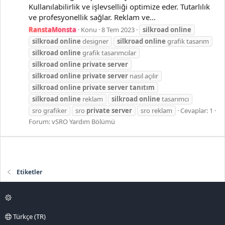
Kullanılabilirlik ve işlevselliği optimize eder. Tutarlılık
ve profesyonellik sağlar. Reklam ve...
RanstaMonsta
Konu
8 Tem 2023
silkroad
online
silkroad
online
designer
silkroad
online
grafik tasarım
silkroad
online
grafik tasarımcılar
silkroad
online
private
server
silkroad
online
private
server
nasıl açılır
silkroad
online
private
server
tanıtım
silkroad
online
reklam
silkroad
online
tasarımcı
sro grafiker
sro
private
server
sro reklam
Cevaplar: 1
Forum:
vSRO Yardım Bölümü
Etiketler
Türkçe (TR)