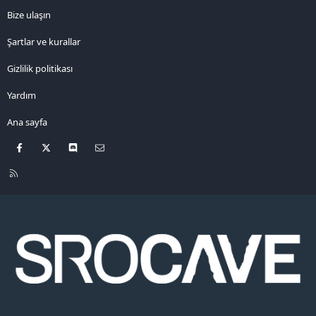
Bize ulaşın
Şartlar ve kurallar
Gizlilik politikası
Yardım
Ana sayfa
Facebook
X
Discord
Bize ulaşın
R
S
S