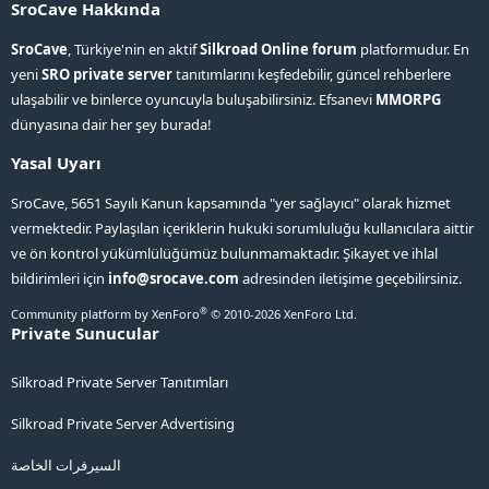
SroCave Hakkında
SroCave
, Türkiye'nin en aktif
Silkroad Online forum
platformudur. En
yeni
SRO private server
tanıtımlarını keşfedebilir, güncel rehberlere
ulaşabilir ve binlerce oyuncuyla buluşabilirsiniz. Efsanevi
MMORPG
dünyasına dair her şey burada!
Yasal Uyarı
SroCave, 5651 Sayılı Kanun kapsamında "yer sağlayıcı" olarak hizmet
vermektedir. Paylaşılan içeriklerin hukuki sorumluluğu kullanıcılara aittir
ve ön kontrol yükümlülüğümüz bulunmamaktadır. Şikayet ve ihlal
bildirimleri için
info@srocave.com
adresinden iletişime geçebilirsiniz.
®
Community platform by XenForo
© 2010-2026 XenForo Ltd.
Private Sunucular
Silkroad Private Server Tanıtımları
Silkroad Private Server Advertising
السيرفرات الخاصة