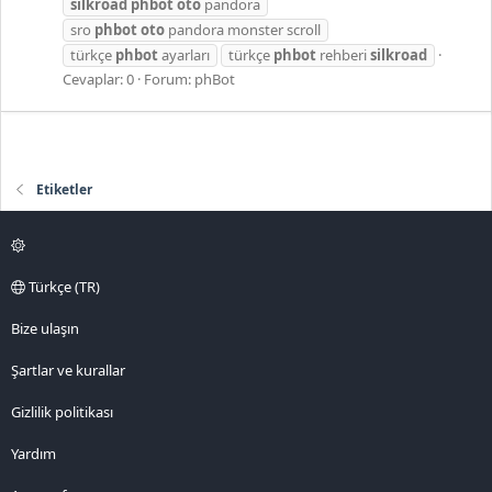
silkroad
phbot
oto
pandora
sro
phbot
oto
pandora monster scroll
türkçe
phbot
ayarları
türkçe
phbot
rehberi
silkroad
Cevaplar: 0
Forum:
phBot
Etiketler
Türkçe (TR)
Bize ulaşın
Şartlar ve kurallar
Gizlilik politikası
Yardım