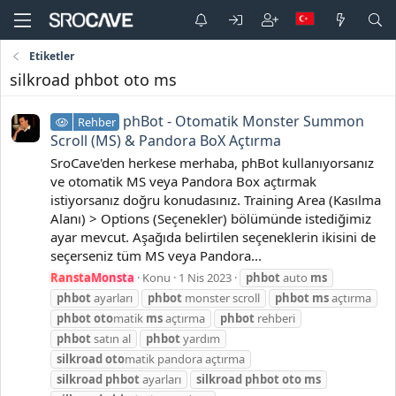
Etiketler
silkroad phbot oto ms
phBot - Otomatik Monster Summon
Rehber
Scroll (MS) & Pandora BoX Açtırma
SroCave'den herkese merhaba, phBot kullanıyorsanız
ve otomatik MS veya Pandora Box açtırmak
istiyorsanız doğru konudasınız. Training Area (Kasılma
Alanı) > Options (Seçenekler) bölümünde istediğimiz
ayar mevcut. Aşağıda belirtilen seçeneklerin ikisini de
seçerseniz tüm MS veya Pandora...
RanstaMonsta
Konu
1 Nis 2023
phbot
auto
ms
phbot
ayarları
phbot
monster scroll
phbot
ms
açtırma
phbot
oto
matik
ms
açtırma
phbot
rehberi
phbot
satın al
phbot
yardım
silkroad
oto
matik pandora açtırma
silkroad
phbot
ayarları
silkroad
phbot
oto
ms