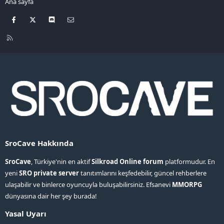
Ana sayfa
Facebook
X
Discord
Bize ulaşın
R
S
S
SroCave Hakkında
SroCave
, Türkiye'nin en aktif
Silkroad Online forum
platformudur. En
yeni
SRO private server
tanıtımlarını keşfedebilir, güncel rehberlere
ulaşabilir ve binlerce oyuncuyla buluşabilirsiniz. Efsanevi
MMORPG
dünyasına dair her şey burada!
Yasal Uyarı