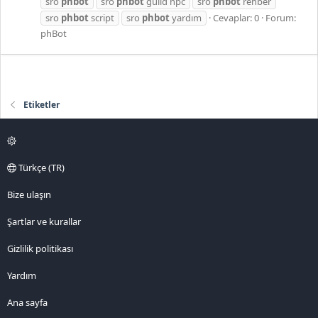
sro
phbot
sro
phbot
guild npc
sro
phbot
rehber
sro
phbot
script
sro
phbot
yardım
Cevaplar: 0
Forum:
phBot
Etiketler
Türkçe (TR)
Bize ulaşın
Şartlar ve kurallar
Gizlilik politikası
Yardım
Ana sayfa