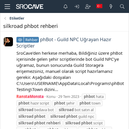
Etiketler
silkroad phbot rehberi
phBot - Guild NPC Uğrayan Hazır
Rehber
Scriptler
SroCave'den herkese merhaba, Bildiğiniz üzere phBot
içerisinde gelen şehir scriptlerinde bot Guild NPC'ye
uğramaz, bunun sonucunda Guild Storage'a
erişemezsiniz, manuel olarak script hazırlamanız
gerekir. Aşağıdaki dosyaları
C:\Users\USERNAME\AppData\Local\Programs\phBot
Testing\Town dizini...
RanstaMonsta
Konu
29 Tem 2023
phbot
hata
phbot
hazır script
phbot
şehir
phbot
town
silkroad
bedava bot
silkroad
bot satın al
silkroad
phbot
silkroad
phbot
guild npc
silkroad
phbot
rehberi
silkroad
phbot
script