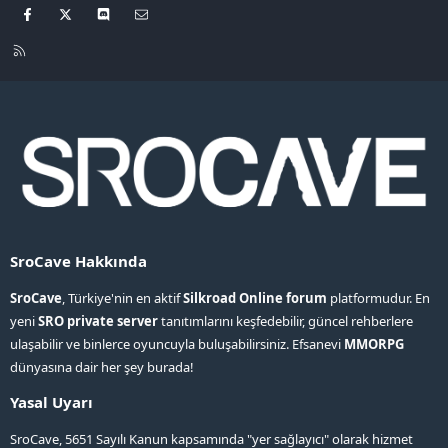
Facebook
X
Discord
Bize ulaşın
R
S
S
SroCave Hakkında
SroCave
, Türkiye'nin en aktif
Silkroad Online forum
platformudur. En
yeni
SRO private server
tanıtımlarını keşfedebilir, güncel rehberlere
ulaşabilir ve binlerce oyuncuyla buluşabilirsiniz. Efsanevi
MMORPG
dünyasına dair her şey burada!
Yasal Uyarı
SroCave, 5651 Sayılı Kanun kapsamında "yer sağlayıcı" olarak hizmet