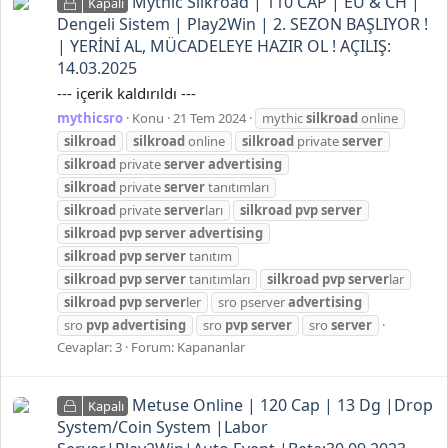
Mythic Silkroad | 110 CAP | EU & CH |
Kapalı
Dengeli Sistem | Play2Win | 2. SEZON BAŞLIYOR !
| YERİNİ AL, MÜCADELEYE HAZIR OL ! AÇILIŞ:
14.03.2025
--- içerik kaldırıldı ---
mythicsro
Konu
21 Tem 2024
mythic
silkroad
online
silkroad
silkroad
online
silkroad
private
server
silkroad
private
server
advertising
silkroad
private
server
tanıtımları
silkroad
private
server
ları
silkroad
pvp
server
silkroad
pvp
server
advertising
silkroad
pvp
server
tanıtım
silkroad
pvp
server
tanıtımları
silkroad
pvp
server
lar
silkroad
pvp
server
ler
sro pserver
advertising
sro
pvp
advertising
sro
pvp
server
sro
server
Cevaplar: 3
Forum:
Kapananlar
Metuse Online | 120 Cap | 13 Dg |Drop
Kapalı
System/Coin System |Labor