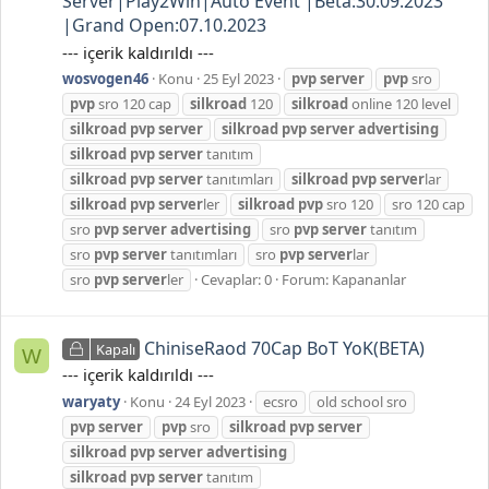
Server|Play2Win|Auto Event |Beta:30.09.2023
|Grand Open:07.10.2023
--- içerik kaldırıldı ---
wosvogen46
Konu
25 Eyl 2023
pvp
server
pvp
sro
pvp
sro 120 cap
silkroad
120
silkroad
online 120 level
silkroad
pvp
server
silkroad
pvp
server
advertising
silkroad
pvp
server
tanıtım
silkroad
pvp
server
tanıtımları
silkroad
pvp
server
lar
silkroad
pvp
server
ler
silkroad
pvp
sro 120
sro 120 cap
sro
pvp
server
advertising
sro
pvp
server
tanıtım
sro
pvp
server
tanıtımları
sro
pvp
server
lar
sro
pvp
server
ler
Cevaplar: 0
Forum:
Kapananlar
ChiniseRaod 70Cap BoT YoK(BETA)
Kapalı
W
--- içerik kaldırıldı ---
waryaty
Konu
24 Eyl 2023
ecsro
old school sro
pvp
server
pvp
sro
silkroad
pvp
server
silkroad
pvp
server
advertising
silkroad
pvp
server
tanıtım