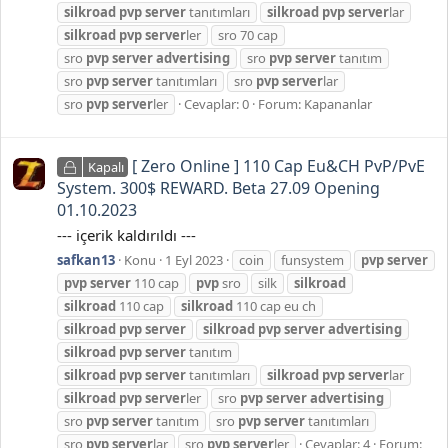
silkroad
pvp
server
tanıtımları
silkroad
pvp
server
lar
silkroad
pvp
server
ler
sro 70 cap
sro
pvp
server
advertising
sro
pvp
server
tanıtım
sro
pvp
server
tanıtımları
sro
pvp
server
lar
sro
pvp
server
ler
Cevaplar: 0
Forum:
Kapananlar
[ Zero Online ] 110 Cap Eu&CH PvP/PvE
Kapalı
System. 300$ REWARD. Beta 27.09 Opening
01.10.2023
--- içerik kaldırıldı ---
safkan13
Konu
1 Eyl 2023
coin
funsystem
pvp
server
pvp
server
110 cap
pvp
sro
silk
silkroad
silkroad
110 cap
silkroad
110 cap eu ch
silkroad
pvp
server
silkroad
pvp
server
advertising
silkroad
pvp
server
tanıtım
silkroad
pvp
server
tanıtımları
silkroad
pvp
server
lar
silkroad
pvp
server
ler
sro
pvp
server
advertising
sro
pvp
server
tanıtım
sro
pvp
server
tanıtımları
sro
pvp
server
lar
sro
pvp
server
ler
Cevaplar: 4
Forum: