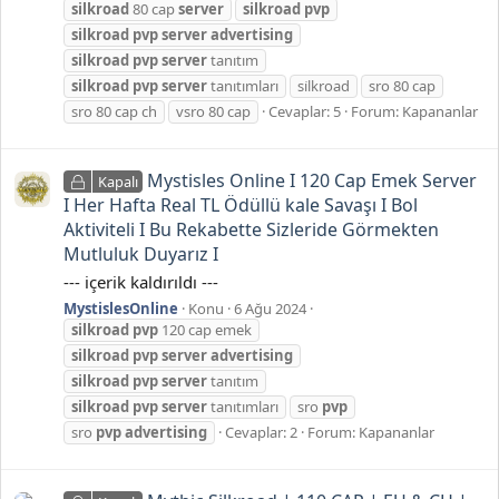
silkroad
80 cap
server
silkroad
pvp
silkroad
pvp
server
advertising
silkroad
pvp
server
tanıtım
silkroad
pvp
server
tanıtımları
si̇lkroad
sro 80 cap
sro 80 cap ch
vsro 80 cap
Cevaplar: 5
Forum:
Kapananlar
Mystisles Online I 120 Cap Emek Server
Kapalı
I Her Hafta Real TL Ödüllü kale Savaşı I Bol
Aktiviteli I Bu Rekabette Sizleride Görmekten
Mutluluk Duyarız I
--- içerik kaldırıldı ---
MystislesOnline
Konu
6 Ağu 2024
silkroad
pvp
120 cap emek
silkroad
pvp
server
advertising
silkroad
pvp
server
tanıtım
silkroad
pvp
server
tanıtımları
sro
pvp
sro
pvp
advertising
Cevaplar: 2
Forum:
Kapananlar