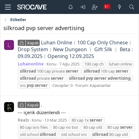
Etiketler
silkroad pvp server advertising
Luhan Online︱100 Cap Only Chınese︱
Kapalı
L
Drop System︱New Dungeon ︱ Gift Silk ︱ Beta :
09.09.2025︱Opening 12.09.2025
Luhanonline
Konu
7 Ağu 2025
100 cap ch
luhan online
silkroad
100 cap private
server
silkroad
100 cap
server
silkroad
private
server
silkroad
pvp
server
advertising
sro
pvp
server
Cevaplar: 0
Forum:
Kapananlar
.
Kapalı
--- içerik düzenlendi ---
KeaIs
Konu
13 Mar 2025
80 cap 1x
server
80 cap isro files
80 cap no bot
80 cap old
80 cap
server
old school
silkroad
old school sro
silkroad
80 cap old