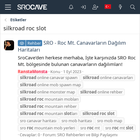
Etiketler
silkroad roc slot
SRO - Roc Mt. Canavarların Dağılım
Rehber
Haritaları
SroCave'den herkese merhaba, İşte karşınızda SRO Roc
Mt. bölgesinde bulunan canavarların dağılımları!
RanstaMonsta
Konu
1 Eyl 2023
silkroad
online canavar spawn
silkroad
online canavarları
silkroad
online mob spawn map
silkroad
online monster map
silkroad
online rehber
silkroad
roc
mountain mobları
silkroad
roc
mountain rehber
silkroad
roc
mountain
slot
ları
silkroad
roc
slot
sro canavar haritası
sro mob haritası
sro mob map
sro
roc
mountain mob yerleri
sro
roc
mt
sro
roc
mt
slot
Cevaplar: 0
Forum:
SRO Rehberleri ve Bilgi Paylaşımı