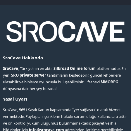
S
S
SroCave Hakkında
SroCave
, Türkiye'nin en aktif
Silkroad Online forum
platformudur. En
yeni
SRO private server
tanıtımlarını keşfedebilir, güncel rehberlere
ulaşabilir ve binlerce oyuncuyla buluşabilirsiniz. Efsanevi
MMORPG
dünyasına dair her şey burada!
Yasal Uyarı
SroCave, 5651 Sayılı Kanun kapsamında "yer sağlayıcı" olarak hizmet
vermektedir. Paylaşılan içeriklerin hukuki sorumluluğu kullanıcılara aittir
ve ön kontrol yükümlülüğümüz bulunmamaktadır. Şikayet ve ihlal
bildirimleri için
info@srocave.com
adresinden iletişime geçebilirsiniz.