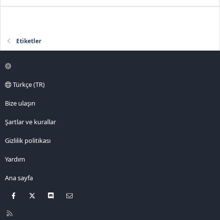
Etiketler
Türkçe (TR)
Bize ulaşın
Şartlar ve kurallar
Gizlilik politikası
Yardım
Ana sayfa
Facebook
X
Discord
Bize ulaşın
R