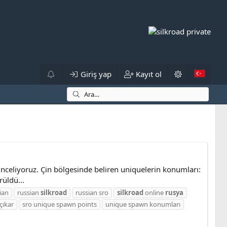
Giriş yap
Kayıt ol
celiyoruz. Çin bölgesinde beliren uniquelerin konumları:
rüldü...
ian
russian
silkroad
russian sro
silkroad
online
rusya
çıkar
sro unique spawn points
unique spawn konumları