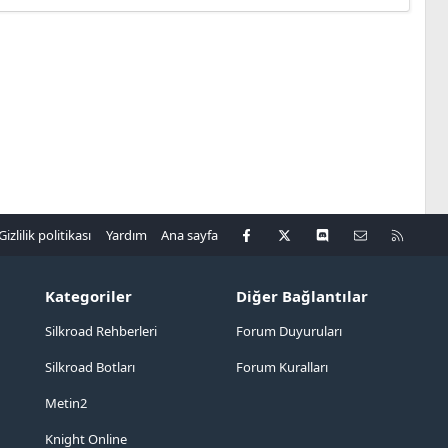
Facebook
X
Discord
Bize ulaşın
R
Gizlilik politikası
Yardım
Ana sayfa
S
S
Kategoriler
Diğer Bağlantılar
Silkroad Rehberleri
Forum Duyuruları
Silkroad Botları
Forum Kuralları
Metin2
Knight Online