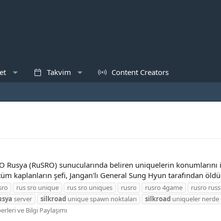
et
Takvim
Content Creators
 Rusya (RuSRO) sunucularında beliren uniquelerin konumlarını in
 tüm kaplanların şefi, Jangan'lı General Sung Hyun tarafından öldü
sro
rus sro unique
rus sro uniques
rusro
rusro 4game
rusro russ
usya
server
silkroad
unique spawn noktaları
silkroad
uniqueler nerde 
rleri ve Bilgi Paylaşımı