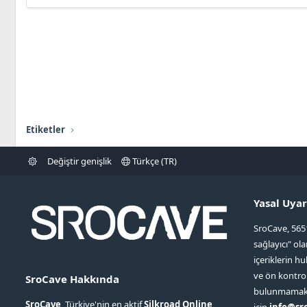
Etiketler
Değiştir genişlik
Türkçe (TR)
Yasal Uyar
SroCave, 565
sağlayıcı" ol
içeriklerin hu
ve ön kontr
SroCave Hakkında
bulunmamaktad
SroCave
, Türkiye'nin en aktif
Silkroad Online