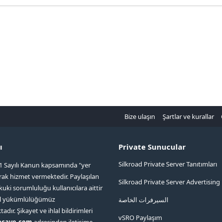
Bize ulaşın
Şartlar ve kurallar
ı
Private Sunucular
Silkroad Private Server Tanıtımları
1 Sayılı Kanun kapsamında "yer
arak hizmet vermektedir. Paylaşılan
Silkroad Private Server Advertising
kuki sorumluluğu kullanıcılara aittir
ol yükümlülüğümüz
السيرفرات الخاصة
ır. Şikayet ve ihlal bildirimleri
vSRO Paylaşım