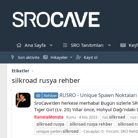
Ana Sayfa
SRO Tanıtımları
Keşf
Son aktivite
Hikayeler
Kayıt ol
Etiketler
silkroad rusya rehber
RUSRO - Unique Spawn Noktaları
Rehber
SroCave'den herkese merhaba! Bugün sizlerle SRO
Tiger Girl (Lv. 20) Yıllar önce, Hohyul Dağı'ndaki
RanstaMonsta
Konu
4 Nis 2023
rus
silkroad
rus 
silkroad
rusya
silkroad
rusya
rehber
silkroad
r
unique yerleri
silkroad
Cevaplar: 0
Forum:
SRO Rehbe