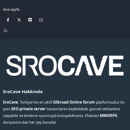
Ana sayfa
Facebook
X
Discord
Bize ulaşın
R
S
S
SroCave Hakkında
SroCave
, Türkiye'nin en aktif
Silkroad Online forum
platformudur. En
yeni
SRO private server
tanıtımlarını keşfedebilir, güncel rehberlere
ulaşabilir ve binlerce oyuncuyla buluşabilirsiniz. Efsanevi
MMORPG
dünyasına dair her şey burada!