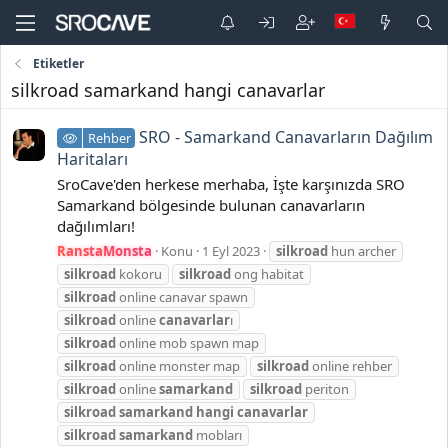
Etiketler
silkroad samarkand hangi canavarlar
SRO - Samarkand Canavarların Dağılım
Rehber
Haritaları
SroCave'den herkese merhaba, İşte karşınızda SRO
Samarkand bölgesinde bulunan canavarların
dağılımları!
RanstaMonsta
Konu
1 Eyl 2023
silkroad
hun archer
silkroad
kokoru
silkroad
ong habitat
silkroad
online canavar spawn
silkroad
online
canavarlar
ı
silkroad
online mob spawn map
silkroad
online monster map
silkroad
online rehber
silkroad
online
samarkand
silkroad
periton
silkroad
samarkand
hangi
canavarlar
silkroad
samarkand
mobları