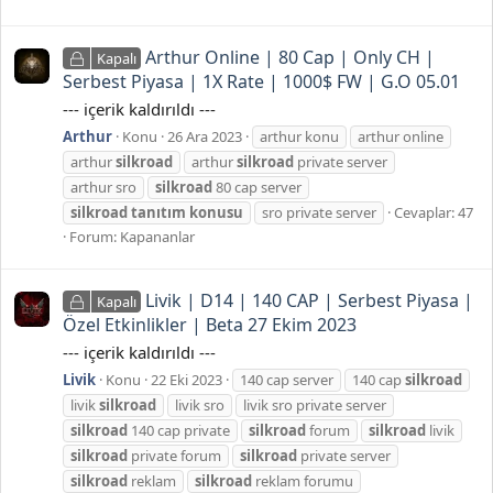
Arthur Online | 80 Cap | Only CH |
Kapalı
Serbest Piyasa | 1X Rate | 1000$ FW | G.O 05.01
--- içerik kaldırıldı ---
Arthur
Konu
26 Ara 2023
arthur konu
arthur online
arthur
silkroad
arthur
silkroad
private server
arthur sro
silkroad
80 cap server
silkroad
tanıtım
konusu
sro private server
Cevaplar: 47
Forum:
Kapananlar
Livik | D14 | 140 CAP | Serbest Piyasa |
Kapalı
Özel Etkinlikler | Beta 27 Ekim 2023
--- içerik kaldırıldı ---
Livik
Konu
22 Eki 2023
140 cap server
140 cap
silkroad
livik
silkroad
livik sro
livik sro private server
silkroad
140 cap private
silkroad
forum
silkroad
livik
silkroad
private forum
silkroad
private server
silkroad
reklam
silkroad
reklam forumu