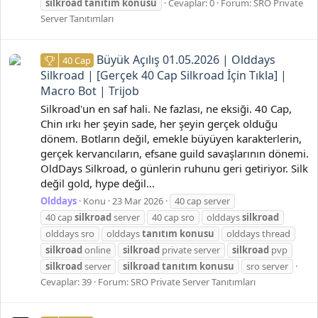
silkroad
tanıtım
konusu
Cevaplar: 0
Forum:
SRO Private
Server Tanıtımları
Büyük Açılış 01.05.2026 | Olddays
40 Cap
Silkroad | [Gerçek 40 Cap Silkroad İçin Tıkla] |
Macro Bot | Trijob
Silkroad'un en saf hali. Ne fazlası, ne eksiği. 40 Cap,
Chin ırkı her şeyin sade, her şeyin gerçek olduğu
dönem. Botların değil, emekle büyüyen karakterlerin,
gerçek kervancıların, efsane guild savaşlarının dönemi.
OldDays Silkroad, o günlerin ruhunu geri getiriyor. Silk
değil gold, hype değil...
Olddays
Konu
23 Mar 2026
40 cap server
40 cap
silkroad
server
40 cap sro
olddays
silkroad
olddays sro
olddays
tanıtım
konusu
olddays thread
silkroad
online
silkroad
private server
silkroad
pvp
silkroad
server
silkroad
tanıtım
konusu
sro server
Cevaplar: 39
Forum:
SRO Private Server Tanıtımları