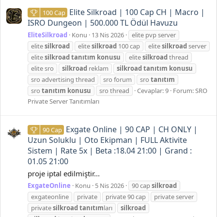
Elite Silkroad | 100 Cap CH | Macro |
100 Cap
ISRO Dungeon | 500.000 TL Ödül Havuzu
EliteSilkroad
Konu
13 Nis 2026
elite pvp server
elite
silkroad
elite
silkroad
100 cap
elite
silkroad
server
elite
silkroad
tanıtım
konusu
elite
silkroad
thread
elite sro
silkroad
reklam
silkroad
tanıtım
konusu
sro advertising thread
sro forum
sro
tanıtım
sro
tanıtım
konusu
sro thread
Cevaplar: 9
Forum:
SRO
Private Server Tanıtımları
Exgate Online | 90 CAP | CH ONLY |
90 Cap
Uzun Soluklu | Oto Ekipman | FULL Aktivite
Sistem | Rate 5x | Beta :18.04 21:00 | Grand :
01.05 21:00
proje iptal edilmiştir...
ExgateOnline
Konu
5 Nis 2026
90 cap
silkroad
exgateonline
private
private 90 cap
private server
private
silkroad
tanıtım
ları
silkroad