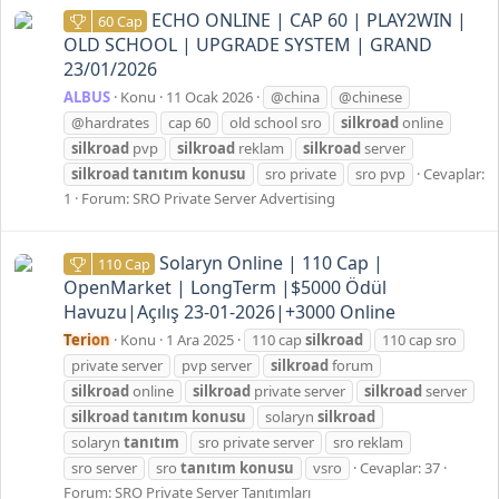
ECHO ONLINE | CAP 60 | PLAY2WIN |
60 Cap
OLD SCHOOL | UPGRADE SYSTEM | GRAND
23/01/2026
ALBUS
Konu
11 Ocak 2026
@china
@chinese
@hardrates
cap 60
old school sro
silkroad
online
silkroad
pvp
silkroad
reklam
silkroad
server
silkroad
tanıtım
konusu
sro private
sro pvp
Cevaplar:
1
Forum:
SRO Private Server Advertising
Solaryn Online | 110 Cap |
110 Cap
OpenMarket | LongTerm |$5000 Ödül
Havuzu|Açılış 23-01-2026|+3000 Online
Terion
Konu
1 Ara 2025
110 cap
silkroad
110 cap sro
private server
pvp server
silkroad
forum
silkroad
online
silkroad
private server
silkroad
server
silkroad
tanıtım
konusu
solaryn
silkroad
solaryn
tanıtım
sro private server
sro reklam
sro server
sro
tanıtım
konusu
vsro
Cevaplar: 37
Forum:
SRO Private Server Tanıtımları