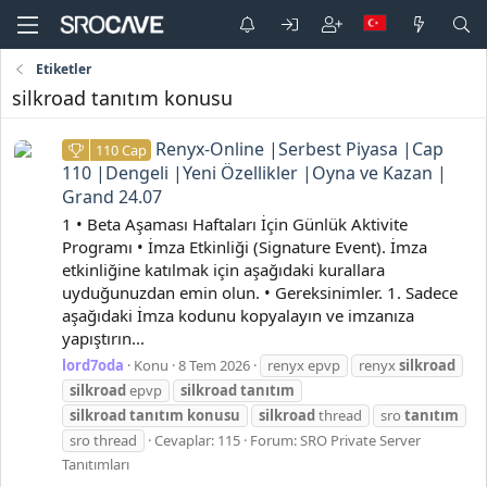
Etiketler
silkroad tanıtım konusu
Renyx-Online |Serbest Piyasa |Cap
110 Cap
110 |Dengeli |Yeni Özellikler |Oyna ve Kazan |
Grand 24.07
1 • Beta Aşaması Haftaları İçin Günlük Aktivite
Programı • İmza Etkinliği (Signature Event). İmza
etkinliğine katılmak için aşağıdaki kurallara
uyduğunuzdan emin olun. • Gereksinimler. 1. Sadece
aşağıdaki İmza kodunu kopyalayın ve imzanıza
yapıştırın...
lord7oda
Konu
8 Tem 2026
renyx epvp
renyx
silkroad
silkroad
epvp
silkroad
tanıtım
silkroad
tanıtım
konusu
silkroad
thread
sro
tanıtım
sro thread
Cevaplar: 115
Forum:
SRO Private Server
Tanıtımları