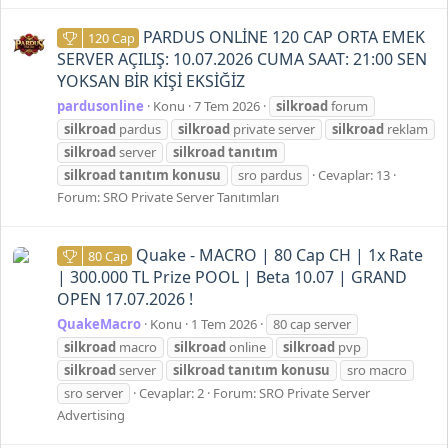
PARDUS ONLİNE 120 CAP ORTA EMEK
120 Cap
SERVER AÇILIŞ: 10.07.2026 CUMA SAAT: 21:00 SEN
YOKSAN BİR KİŞİ EKSİĞİZ
pardusonline
Konu
7 Tem 2026
silkroad
forum
silkroad
pardus
silkroad
private server
silkroad
reklam
silkroad
server
silkroad
tanıtım
silkroad
tanıtım
konusu
sro pardus
Cevaplar: 13
Forum:
SRO Private Server Tanıtımları
Quake - MACRO | 80 Cap CH | 1x Rate
80 Cap
| 300.000 TL Prize POOL | Beta 10.07 | GRAND
OPEN 17.07.2026 !
QuakeMacro
Konu
1 Tem 2026
80 cap server
silkroad
macro
silkroad
online
silkroad
pvp
silkroad
server
silkroad
tanıtım
konusu
sro macro
sro server
Cevaplar: 2
Forum:
SRO Private Server
Advertising