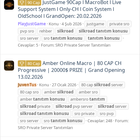
JustGame 90Cap l MacroBot l Live
90 Cap
Support System l Only-CH l Coin System l
OldSchool l GrandOpen: 20.02.2026
PlayJustGame
Konu
4 Şub 2026
justgame
private sro
pvp sro
rehber
silkroad
silkroad
tanıtım
konusu
sro server
sro
tanıtım
konusu
tanıtım
konusu
Cevaplar: 5
Forum:
SRO Private Server Tanıtımları
Amber Online Macro | 80 CAP CH
80 Cap
Progressive | 20000$ PRIZE | Grand Opening
13.02.2026
JuvenTus
Konu
27 Ocak 2026
80 cap
silkroad
server
80 cap sro
amber
silkroad
amber sro
amber
tanıtım
konusu
ambersro
tanıtım
silkroad
private
silkroad
pvp server
silkroad
server
silkroad
tanıtım
konusu
sro private
sro pvp
sro server
sro
tanıtım
konusu
Cevaplar: 248
Forum:
SRO Private Server Tanıtımları