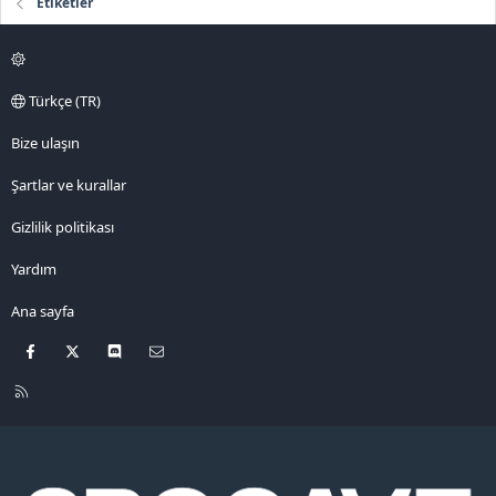
Etiketler
Türkçe (TR)
Bize ulaşın
Şartlar ve kurallar
Gizlilik politikası
Yardım
Ana sayfa
Facebook
X
Discord
Bize ulaşın
R
S
S