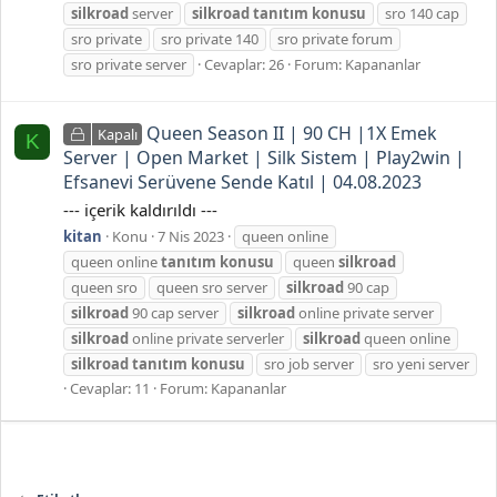
silkroad
server
silkroad
tanıtım
konusu
sro 140 cap
sro private
sro private 140
sro private forum
sro private server
Cevaplar: 26
Forum:
Kapananlar
Queen Season II | 90 CH |1X Emek
Kapalı
K
Server | Open Market | Silk Sistem | Play2win |
Efsanevi Serüvene Sende Katıl | 04.08.2023
--- içerik kaldırıldı ---
kitan
Konu
7 Nis 2023
queen online
queen online
tanıtım
konusu
queen
silkroad
queen sro
queen sro server
silkroad
90 cap
silkroad
90 cap server
silkroad
online private server
silkroad
online private serverler
silkroad
queen online
silkroad
tanıtım
konusu
sro job server
sro yeni server
Cevaplar: 11
Forum:
Kapananlar