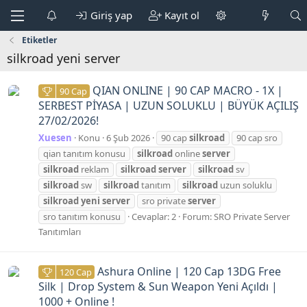
Giriş yap
Kayıt ol
Etiketler
silkroad yeni server
QIAN ONLINE | 90 CAP MACRO - 1X |
90 Cap
SERBEST PİYASA | UZUN SOLUKLU | BÜYÜK AÇILIŞ
27/02/2026!
Xuesen
Konu
6 Şub 2026
90 cap
silkroad
90 cap sro
qian tanıtım konusu
silkroad
online
server
silkroad
reklam
silkroad
server
silkroad
sv
silkroad
sw
silkroad
tanıtım
silkroad
uzun soluklu
silkroad
yeni
server
sro private
server
sro tanıtım konusu
Cevaplar: 2
Forum:
SRO Private Server
Tanıtımları
Ashura Online | 120 Cap 13DG Free
120 Cap
Silk | Drop System & Sun Weapon Yeni Açıldı |
1000 + Online !