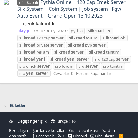
Pythia Online | 120 Cap Emek Server |
Kapalı
Silk System | Coin System | Job system| Fgw |
Auto Event | Grand Open 13.10.2023
--- içerik kaldırıldı ---
playgo
Konu
30 Eyl 2023
pythia
silkroad
120
silkroad
120 cap
server
silkroad
forum
silkroad
job
silkroad
private
server
silkroad
pvp
server
silkroad
reklam
silkroad
server
silkroad
tanıtım
silkroad
yeni
silkroad
yeni
server
sro 120 cap
server
sro emek
server
sro forum
sro
server
sro tanıtım
sro
yeni
server
Cevaplar: 0
Forum:
Kapananlar
Etiketler
Değiştir genişlik
Türkçe (TR)
Bize ulaşın
Şartlar ve kurallar
Gizlilik politikası
Yardım
Ana sayfa
Facebook
X
Discord
Bize ulaşın
R