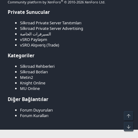
®
Community platform by XenForo
© 2010-2026 XenForo Ltd.
Private Sunucular
Silkroad Private Server Tanıtımları
Silkroad Private Server Advertising
السيرفرات الخاصة
vSRO Paylaşım
vSRO Alışveriş (Trade)
Kategoriler
Silkroad Rehberleri
Silkroad Botları
Metin2
Knight Online
MU Online
Diğer Bağlantılar
Forum Duyuruları
Forum Kuralları
Üst
Alt