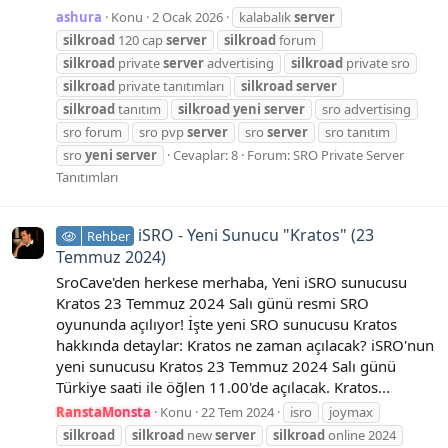
ashura
Konu
2 Ocak 2026
kalabalık
server
silkroad
120 cap
server
silkroad
forum
silkroad
private
server
advertising
silkroad
private sro
silkroad
private tanıtımları
silkroad
server
silkroad
tanıtım
silkroad
yeni
server
sro advertising
sro forum
sro pvp
server
sro
server
sro tanıtım
sro
yeni
server
Cevaplar: 8
Forum:
SRO Private Server
Tanıtımları
iSRO - Yeni Sunucu "Kratos" (23
Rehber
Temmuz 2024)
SroCave'den herkese merhaba, Yeni iSRO sunucusu
Kratos 23 Temmuz 2024 Salı günü resmi SRO
oyununda açılıyor! İşte yeni SRO sunucusu Kratos
hakkında detaylar: Kratos ne zaman açılacak? iSRO'nun
yeni sunucusu Kratos 23 Temmuz 2024 Salı günü
Türkiye saati ile öğlen 11.00'de açılacak. Kratos...
RanstaMonsta
Konu
22 Tem 2024
isro
joymax
silkroad
silkroad
new
server
silkroad
online 2024