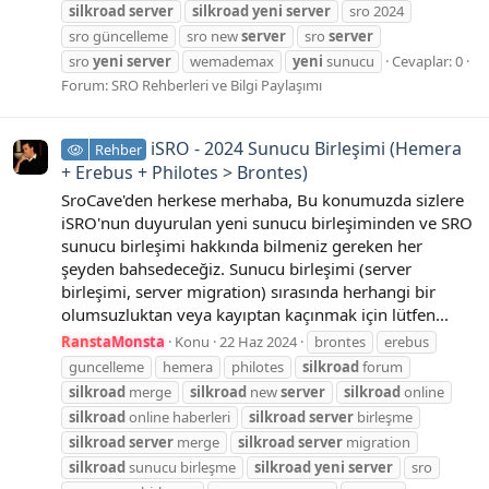
silkroad
server
silkroad
yeni
server
sro 2024
sro güncelleme
sro new
server
sro
server
sro
yeni
server
wemademax
yeni
sunucu
Cevaplar: 0
Forum:
SRO Rehberleri ve Bilgi Paylaşımı
iSRO - 2024 Sunucu Birleşimi (Hemera
Rehber
+ Erebus + Philotes > Brontes)
SroCave'den herkese merhaba, Bu konumuzda sizlere
iSRO'nun duyurulan yeni sunucu birleşiminden ve SRO
sunucu birleşimi hakkında bilmeniz gereken her
şeyden bahsedeceğiz. Sunucu birleşimi (server
birleşimi, server migration) sırasında herhangi bir
olumsuzluktan veya kayıptan kaçınmak için lütfen...
RanstaMonsta
Konu
22 Haz 2024
brontes
erebus
guncelleme
hemera
philotes
silkroad
forum
silkroad
merge
silkroad
new
server
silkroad
online
silkroad
online haberleri
silkroad
server
birleşme
silkroad
server
merge
silkroad
server
migration
silkroad
sunucu birleşme
silkroad
yeni
server
sro