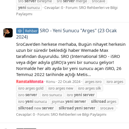
sro
server
birleşme
sro
server
merge
srocave
yeni
sunucu
Cevaplar: 0
Forum:
SRO Rehberleri ve Bilgi
Paylaşımı
SRO - Yeni Sunucu "Arges" (23 Ocak
Rehber
2024)
SroCave'den herkese merhaba, Bugün nihayet herkesin
uzun bir süredir beklediği haber Wemade Max
tarafından duyuruldu. SRO (International SRO - iSRO
veya diğer adıyla gSRO)'a yeni bir sunucu geliyor!
Normalde her altı ayda bir yeni sunucu açan iSRO, 26
Temmuz 2022 tarihinde açtığı Metis...
RanstaMonsta
Konu
22 Ocak 2024
arges isro
isro arges
isro arges gold
isro arges new
isro arges silk
isro
server
isro sunucu
isro
yeni
server
isro
yeni
sunucu
joymax
yeni
server
silkroad
arges
silkroad
new
server
silkroad
yeni
server
srocave
Cevaplar: 0
Forum:
SRO Rehberleri ve Bilgi Paylaşımı