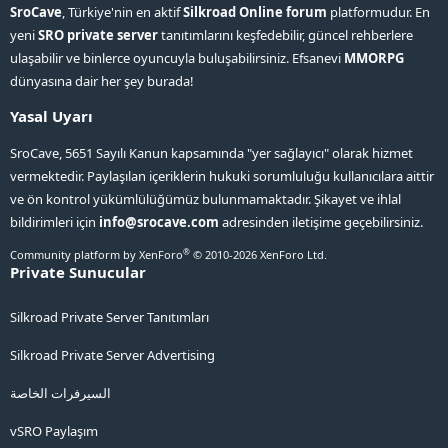
SroCave
, Türkiye'nin en aktif
Silkroad Online forum
platformudur. En
yeni
SRO private server
tanıtımlarını keşfedebilir, güncel rehberlere
ulaşabilir ve binlerce oyuncuyla buluşabilirsiniz. Efsanevi
MMORPG
dünyasına dair her şey burada!
Yasal Uyarı
SroCave, 5651 Sayılı Kanun kapsamında "yer sağlayıcı" olarak hizmet
vermektedir. Paylaşılan içeriklerin hukuki sorumluluğu kullanıcılara aittir
ve ön kontrol yükümlülüğümüz bulunmamaktadır. Şikayet ve ihlal
bildirimleri için
info@srocave.com
adresinden iletişime geçebilirsiniz.
®
Community platform by XenForo
© 2010-2026 XenForo Ltd.
Private Sunucular
Silkroad Private Server Tanıtımları
Silkroad Private Server Advertising
السيرفرات الخاصة
vSRO Paylaşım