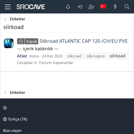
Etiketler
silrkoad
Silkroad ATLANTIC CAP 120 /CH/EU PVE
Kapalı
--- içerik kaldırıldı ---
Atlaz
Konu
24 Kas 2023
silkroad
silkroapve
silrkoad
Cevaplar: 0
Forum:
Kapananlar
Etiketler
Türkçe (TR)
Bize ulaşın