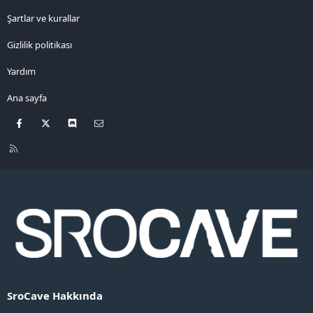
Şartlar ve kurallar
Gizlilik politikası
Yardım
Ana sayfa
Facebook
X
Discord
Bize ulaşın
R
S
S
SroCave Hakkında