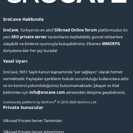
SroCave Hakkında
SroCave
, Türkiye'nin en aktif
Silkroad Online forum
platformudur. En
yeni
SRO private server
tanıtımlarını keşfedebilir, güncel rehberlere
ulaşabilir ve binlerce oyuncuyla buluşabilirsiniz. Efsanevi
MMORPG
dünyasına dair her şey burada!
Yasal Uyarı
SroCave, 5651 Sayılı Kanun kapsamında "yer sağlayıcı" olarak hizmet
vermektedir. Paylaşılan içeriklerin hukuki sorumluluğu kullanıcılara aittir
ve ön kontrol yükümlülüğümüz bulunmamaktadır. Şikayet ve ihlal
bildirimleri için
info@srocave.com
adresinden iletişime geçebilirsiniz.
®
Community platform by XenForo
© 2010-2026 XenForo Ltd.
Private Sunucular
Silkroad Private Server Tanıtımları
Silkroad Private Server Advertising