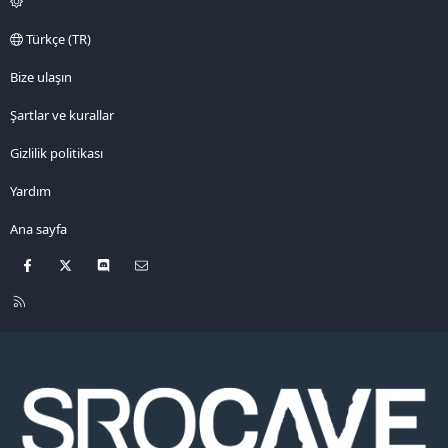
Türkçe (TR)
Bize ulaşın
Şartlar ve kurallar
Gizlilik politikası
Yardım
Ana sayfa
Facebook
X
Discord
Bize ulaşın
R
S
S