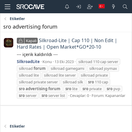
Etiketler
sro advertising forum
Silkroad-Lite | Cap 110 | Non Edit |
Kapalı
Hard Rates | Open Market*GO*20-10
--- içerik kaldırıldı ---
SilkroadLite
Konu
13 Eki 2023
silkroad 110 cap server
silkroad
forum
silkroad gamegami
silkroad joymax
silkroad lite
silkroad lite server
silkroad private
silkroad private server
silkroad silk
sro
110 cap
sro
advertising
forum
sro
lite
sro
private
sro
pvp
sro
server
sro
server list
Cevaplar: 0
Forum:
Kapananlar
Etiketler