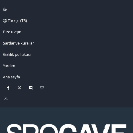
Türkçe (TR)
Bize ulaşın
Şartlar ve kurallar
Gizlilik politikası
Yardım
Ana sayfa
Facebook
X
Discord
Bize ulaşın
R
S
S