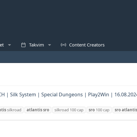
et
Takvim
Content Creators
 CH | Silk System | Special Dungeons | Play2Win | 16.08.202
ntis
silkroad
atlantis
sro
silkroad 100 cap
sro
100 cap
sro
atlanti