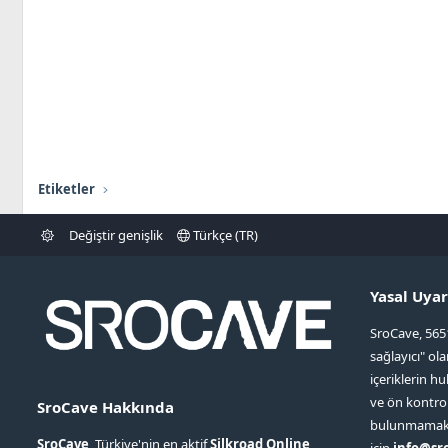
Etiketler
Değiştir genişlik
Türkçe (TR)
Yasal Uyar
SroCave, 565
sağlayıcı" ol
içeriklerin hu
ve ön kontr
SroCave Hakkında
bulunmamaktad
SroCave
, Türkiye'nin en aktif
Silkroad Online