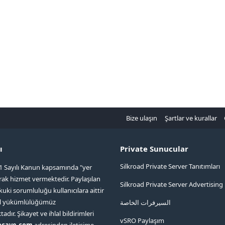
Bize ulaşın
Şartlar ve kurallar
ı
Private Sunucular
Silkroad Private Server Tanıtımları
1 Sayılı Kanun kapsamında "yer
arak hizmet vermektedir. Paylaşılan
Silkroad Private Server Advertising
kuki sorumluluğu kullanıcılara aittir
ol yükümlülüğümüz
السيرفرات الخاصة
ır. Şikayet ve ihlal bildirimleri
vSRO Paylaşım