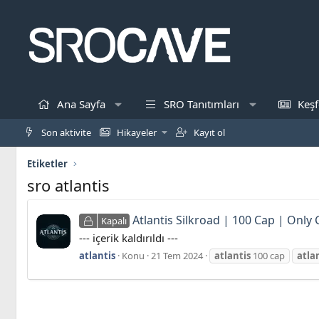
Ana Sayfa
SRO Tanıtımları
Keşf
Son aktivite
Hikayeler
Kayıt ol
Etiketler
sro atlantis
Atlantis Silkroad | 100 Cap | Only
Kapalı
--- içerik kaldırıldı ---
atlantis
Konu
21 Tem 2024
atlantis
100 cap
atla