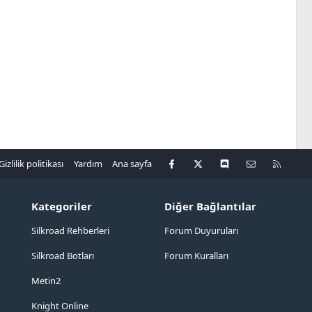
Facebook
X
Discord
Bize ulaşın
R
Gizlilik politikası
Yardım
Ana sayfa
S
S
Kategoriler
Diğer Bağlantılar
Silkroad Rehberleri
Forum Duyuruları
Silkroad Botları
Forum Kuralları
Metin2
Knight Online