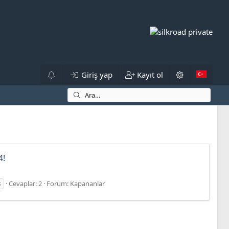
Giriş yap
Kayıt ol
4!
s
Cevaplar: 2
Forum:
Kapananlar