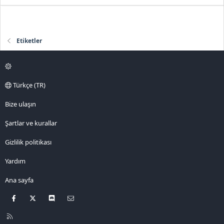
Etiketler
Türkçe (TR)
Bize ulaşın
Şartlar ve kurallar
Gizlilik politikası
Yardım
Ana sayfa
Facebook
X
Discord
Bize ulaşın
R