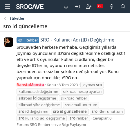
Etiketler
sro id güncelleme
SRO - Kullanıcı Adı (ID) Değiştirme
Rehber
SroCave'den herkese merhaba, Geçtiğimiz yıllarda
Joymax oyuncuların ID'sini değiştirebilme özelliği aktif
etti ve artık oyuncular kullanıcı adlarını, diğer bir
deyişle ID'lerini, oyunun resmi internet sitesi
üzerinden ücretsiz bir şekilde değiştirebiliyor. Bunu
yapmak için öncelikle, iSRO'da...
RanstaMonsta
Konu
8 Tem 2023
joymax
sro
kullanıcı adı değiştirme
silkroad hesap ayarları
silkroad
id
değiştirme
silkroad rehber
silkroad şifre değiştirme
sro
email unuttum
sro
id
değiştirme
sro
id
güncelleme
sro
id
mi unuttum
sro
kullanıcı adı değiştirme
sro
rehber
Cevaplar: 0
Forum:
SRO Rehberleri ve Bilgi Paylaşımı