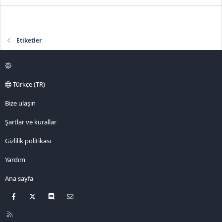
Etiketler
Türkçe (TR)
Bize ulaşın
Şartlar ve kurallar
Gizlilik politikası
Yardım
Ana sayfa
Facebook
X
Discord
Bize ulaşın
R