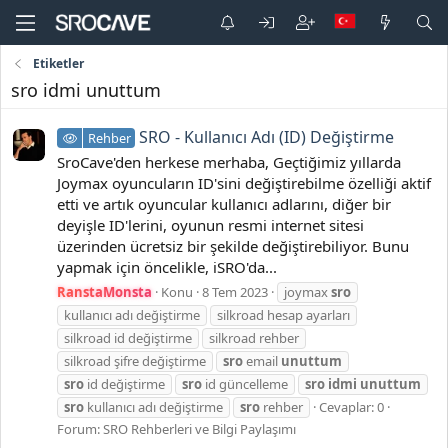
Etiketler
sro idmi unuttum
SRO - Kullanıcı Adı (ID) Değiştirme
Rehber
SroCave'den herkese merhaba, Geçtiğimiz yıllarda
Joymax oyuncuların ID'sini değiştirebilme özelliği aktif
etti ve artık oyuncular kullanıcı adlarını, diğer bir
deyişle ID'lerini, oyunun resmi internet sitesi
üzerinden ücretsiz bir şekilde değiştirebiliyor. Bunu
yapmak için öncelikle, iSRO'da...
RanstaMonsta
Konu
8 Tem 2023
joymax
sro
kullanıcı adı değiştirme
silkroad hesap ayarları
silkroad id değiştirme
silkroad rehber
silkroad şifre değiştirme
sro
email
unuttum
sro
id değiştirme
sro
id güncelleme
sro
idmi
unuttum
sro
kullanıcı adı değiştirme
sro
rehber
Cevaplar: 0
Forum:
SRO Rehberleri ve Bilgi Paylaşımı