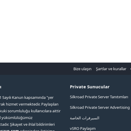
Bize ulaşın
Şartlar ve kurallar
ı
Private Sunucular
Silkroad Private Server Tanıtımları
1 Sayılı Kanun kapsamında "yer
arak hizmet vermektedir. Paylaşılan
Silkroad Private Server Advertising
kuki sorumluluğu kullanıcılara aittir
ol yükümlülüğümüz
السيرفرات الخاصة
ır. Şikayet ve ihlal bildirimleri
vSRO Paylaşım