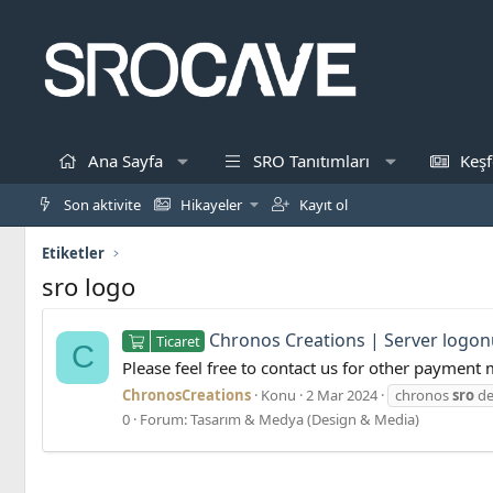
Ana Sayfa
SRO Tanıtımları
Keşf
Son aktivite
Hikayeler
Kayıt ol
Etiketler
sro logo
Chronos Creations | Server logonu
Ticaret
C
Please feel free to contact us for other payment
ChronosCreations
Konu
2 Mar 2024
chronos
sro
de
0
Forum:
Tasarım & Medya (Design & Media)