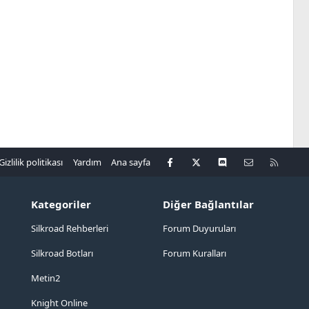
Facebook
X
Discord
Bize ulaşın
R
Gizlilik politikası
Yardım
Ana sayfa
S
S
Kategoriler
Diğer Bağlantılar
Silkroad Rehberleri
Forum Duyuruları
Silkroad Botları
Forum Kuralları
Metin2
Knight Online