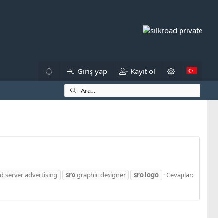
Giriş yap
Kayıt ol
ad server advertising
sro
graphic designer
sro
logo
Cevaplar: