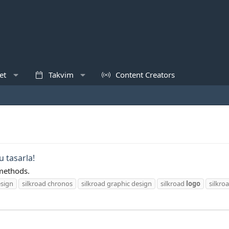
et
Takvim
Content Creators
 tasarla!
 methods.
sign
silkroad chronos
silkroad graphic design
silkroad
logo
silkro