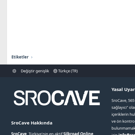
Etiketler
Değiştir genişlik
Türkçe (TR)
Yasal Uyar
SroCave, 565
sağlayıcı" ol
içeriklerin hu
ve ön kontr
SroCave Hakkında
bulunmamaktad
SroCave
, Türkiye'nin en aktif
Silkroad Online