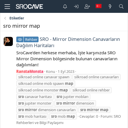
Etiketler
sro mirror map
SRO - Mirror Dimension Canavarların
Rehber
Dağılım Haritaları
SroCave'den herkese merhaba, İşte karşınızda SRO
Mirror Dimension bölgesinde bulunan canavarların
dağılımları!
RanstaMonsta
Konu
1 Eyl 2023
silkroad online canavar spawn
silkroad online canavarları
silkroad online mob spawn
map
silkroad online monster
map
silkroad online rehber
sro
canavar haritası
sro
jupiter mobları
sro
jupiter monster
sro
mirror
dimension
sro
mirror
dimension canavarları
sro
mirror
map
sro
mob haritası
sro
mob
map
Cevaplar: 0
Forum:
SRO
Rehberleri ve Bilgi Paylaşımı