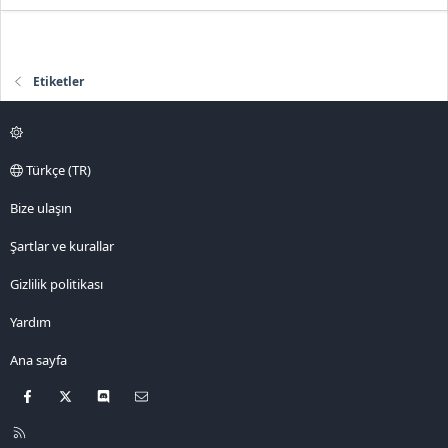
Etiketler
Türkçe (TR)
Bize ulaşın
Şartlar ve kurallar
Gizlilik politikası
Yardım
Ana sayfa
Facebook
X
Discord
Bize ulaşın
R