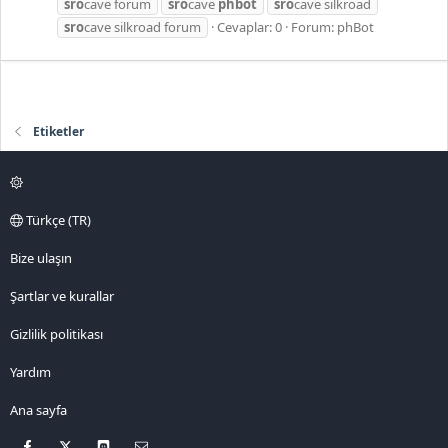
sro
cave forum
sro
cave
phbot
sro
cave silkroad
sro
cave silkroad forum
Cevaplar: 0
Forum:
phBot
Etiketler
Türkçe (TR)
Bize ulaşın
Şartlar ve kurallar
Gizlilik politikası
Yardım
Ana sayfa
Facebook
X
Discord
Bize ulaşın