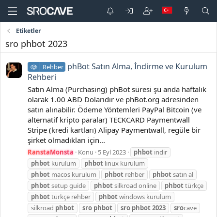
Etiketler
sro phbot 2023
phBot Satın Alma, İndirme ve Kurulum
Rehber
Rehberi
Satın Alma (Purchasing) phBot süresi şu anda haftalık
olarak 1.00 ABD Dolarıdır ve phBot.org adresinden
satın alınabilir. Ödeme Yöntemleri PayPal Bitcoin (ve
alternatif kripto paralar) TECKCARD Paymentwall
Stripe (kredi kartları) Alipay Paymentwall, regüle bir
şirket olmadıkları için...
RanstaMonsta
Konu
5 Eyl 2023
phbot
indir
phbot
kurulum
phbot
linux kurulum
phbot
macos kurulum
phbot
rehber
phbot
satın al
phbot
setup guide
phbot
silkroad online
phbot
türkçe
phbot
türkçe rehber
phbot
windows kurulum
silkroad
phbot
sro
phbot
sro
phbot
2023
sro
cave