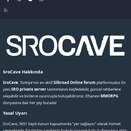
R
S
S
SroCave Hakkında
SroCave
, Türkiye'nin en aktif
Silkroad Online forum
platformudur. En
yeni
SRO private server
tanıtımlarını keşfedebilir, güncel rehberlere
ulaşabilir ve binlerce oyuncuyla buluşabilirsiniz. Efsanevi
MMORPG
dünyasına dair her şey burada!
Yasal Uyarı
SroCave, 5651 Sayılı Kanun kapsamında "yer sağlayıcı" olarak hizmet
vermektedir. Paylaşılan içeriklerin hukuki sorumluluğu kullanıcılara aittir