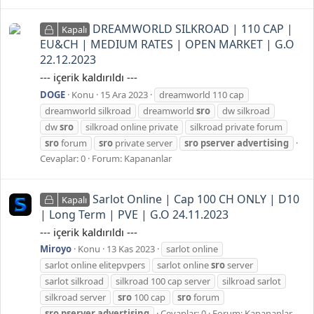
DREAMWORLD SILKROAD | 110 CAP |
Kapalı
EU&CH | MEDIUM RATES | OPEN MARKET | G.O
22.12.2023
--- içerik kaldırıldı ---
DOGE
Konu
15 Ara 2023
dreamworld 110 cap
dreamworld silkroad
dreamworld
sro
dw silkroad
dw
sro
silkroad online private
silkroad private forum
sro
forum
sro
private server
sro
pserver
advertising
Cevaplar: 0
Forum:
Kapananlar
Sarlot Online | Cap 100 CH ONLY | D10
Kapalı
| Long Term | PVE | G.O 24.11.2023
--- içerik kaldırıldı ---
Miroyo
Konu
13 Kas 2023
sarlot online
sarlot online elitepvpers
sarlot online
sro
server
sarlot silkroad
silkroad 100 cap server
silkroad sarlot
silkroad server
sro
100 cap
sro
forum
sro
pserver
advertising
Cevaplar: 0
Forum:
Kapananlar