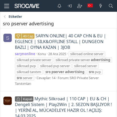
Etiketler
sro pserver advertising
SARYN ONLINE| 40 CAP CHN & EU |
40 Cap
S
EGLENCE | SILK&OFFLINE STALL | DUNGEON
BAZLI | OYNA KAZAN | 3JOB
sarynonline
Konu
28 Ara 2025
silkroad online server
silkroad private server
silkroad private server
advertising
silkroad pvp
silkroad pvp server
silkroad server
silkroad tanıtım
sro
pserver
advertising
sro
pvp
sro
server
Cevaplar: 14
Forum:
SRO Private Server
Tanıtımları
Mythic Silkroad | 110 CAP | EU & CH |
Kapalı
Dengeli Sistem | Play2Win | 2. SEZON BAŞLIYOR !
| YERİNİ AL, MÜCADELEYE HAZIR OL ! AÇILIŞ:
14.03.2025