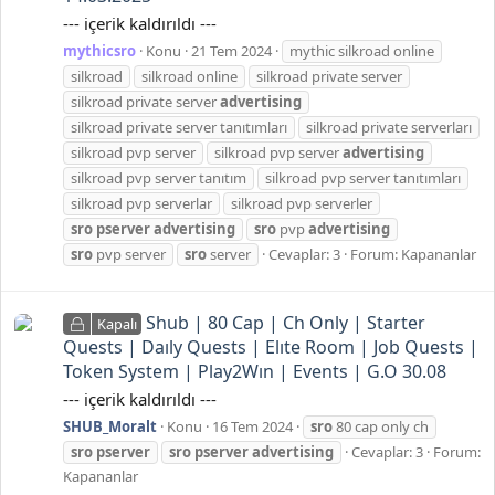
--- içerik kaldırıldı ---
mythicsro
Konu
21 Tem 2024
mythic silkroad online
silkroad
silkroad online
silkroad private server
silkroad private server
advertising
silkroad private server tanıtımları
silkroad private serverları
silkroad pvp server
silkroad pvp server
advertising
silkroad pvp server tanıtım
silkroad pvp server tanıtımları
silkroad pvp serverlar
silkroad pvp serverler
sro
pserver
advertising
sro
pvp
advertising
sro
pvp server
sro
server
Cevaplar: 3
Forum:
Kapananlar
Shub | 80 Cap | Ch Only | Starter
Kapalı
Quests | Daıly Quests | Elıte Room | Job Quests |
Token System | Play2Wın | Events | G.O 30.08
--- içerik kaldırıldı ---
SHUB_Moralt
Konu
16 Tem 2024
sro
80 cap only ch
sro
pserver
sro
pserver
advertising
Cevaplar: 3
Forum:
Kapananlar