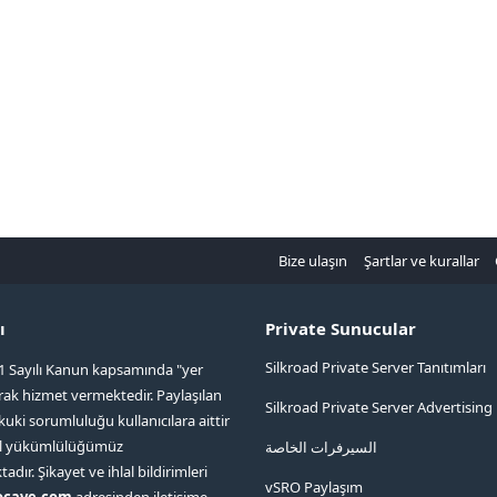
Bize ulaşın
Şartlar ve kurallar
ı
Private Sunucular
Silkroad Private Server Tanıtımları
1 Sayılı Kanun kapsamında "yer
arak hizmet vermektedir. Paylaşılan
Silkroad Private Server Advertising
kuki sorumluluğu kullanıcılara aittir
ol yükümlülüğümüz
السيرفرات الخاصة
ır. Şikayet ve ihlal bildirimleri
vSRO Paylaşım