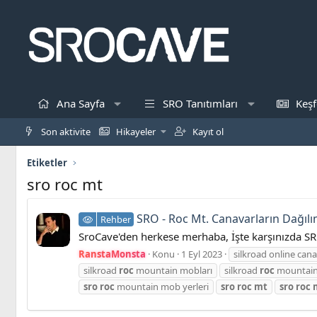
Ana Sayfa
SRO Tanıtımları
Keşf
Son aktivite
Hikayeler
Kayıt ol
Etiketler
sro roc mt
SRO - Roc Mt. Canavarların Dağılı
Rehber
SroCave'den herkese merhaba, İşte karşınızda SR
RanstaMonsta
Konu
1 Eyl 2023
silkroad online can
silkroad
roc
mountain mobları
silkroad
roc
mountain
sro
roc
mountain mob yerleri
sro
roc
mt
sro
roc