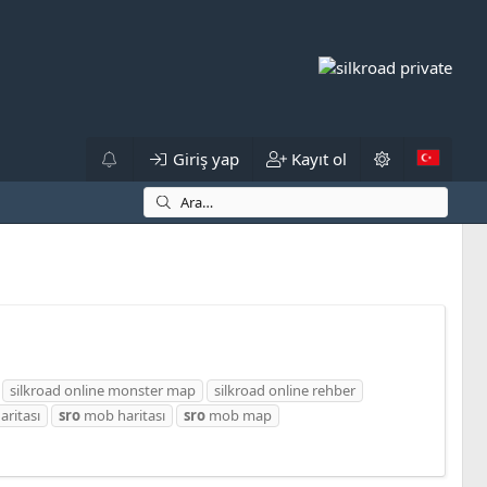
Giriş yap
Kayıt ol
silkroad online monster map
silkroad online rehber
aritası
sro
mob haritası
sro
mob map