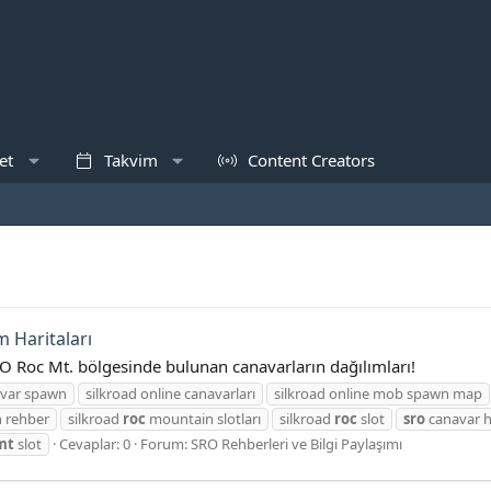
et
Takvim
Content Creators
m Haritaları
O Roc Mt. bölgesinde bulunan canavarların dağılımları!
avar spawn
silkroad online canavarları
silkroad online mob spawn map
 rehber
silkroad
roc
mountain slotları
silkroad
roc
slot
sro
canavar h
mt
slot
Cevaplar: 0
Forum:
SRO Rehberleri ve Bilgi Paylaşımı