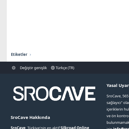
Etiketler
Değiştir genişlik
Türkçe (TR)
Yasal Uyar
SroCave, 565
sağlayıcı" ol
içeriklerin hu
ve ön kontr
SroCave Hakkında
bulunmamaktad
SroCave
, Türkiye'nin en aktif
Silkroad Online