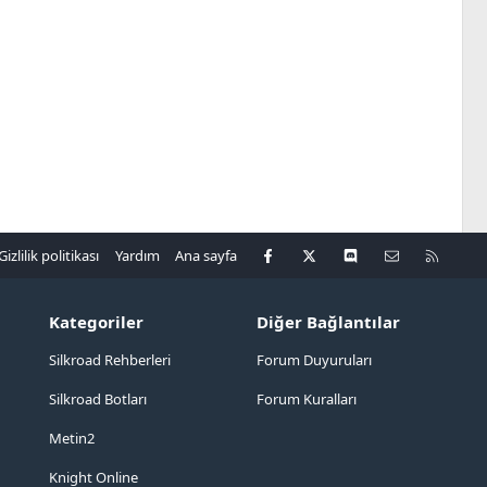
Facebook
X
Discord
Bize ulaşın
R
Gizlilik politikası
Yardım
Ana sayfa
S
S
Kategoriler
Diğer Bağlantılar
Silkroad Rehberleri
Forum Duyuruları
Silkroad Botları
Forum Kuralları
Metin2
Knight Online