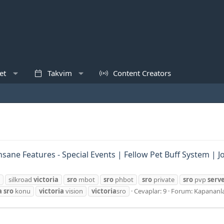
et
Takvim
Content Creators
nsane Features - Special Events | Fellow Pet Buff System | Jo
silkroad
victoria
sro
mbot
sro
phbot
sro
private
sro
pvp
serv
a
sro
konu
victoria
vision
victoria
sro
Cevaplar: 9
Forum:
Kapananl