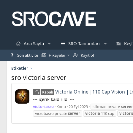
Ana Sayfa
SRO Tanıtımları
Keşf
Son aktivite
Hikayeler
Kayıt ol
Etiketler
sro victoria server
Victoria Online |110 Cap Vision | I
Kapalı
--- içerik kaldırıldı ---
victoriasro
Konu
20 Eyl 2023
silkroad private
server
vicrotiasro private
server
victoria
110 cap
victori