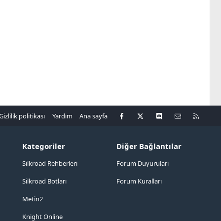
Facebook
X
Discord
Bize ulaşın
R
Gizlilik politikası
Yardım
Ana sayfa
S
S
Kategoriler
Diğer Bağlantılar
Silkroad Rehberleri
Forum Duyuruları
Silkroad Botları
Forum Kuralları
Metin2
Knight Online