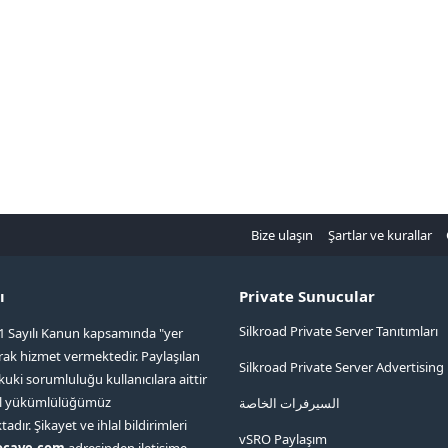
Bize ulaşın
Şartlar ve kurallar
ı
Private Sunucular
Silkroad Private Server Tanıtımları
1 Sayılı Kanun kapsamında "yer
arak hizmet vermektedir. Paylaşılan
Silkroad Private Server Advertising
kuki sorumluluğu kullanıcılara aittir
ol yükümlülüğümüz
السيرفرات الخاصة
ır. Şikayet ve ihlal bildirimleri
vSRO Paylaşım