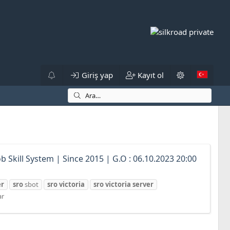
Giriş yap
Kayıt ol
b Skill System | Since 2015 | G.O : 06.10.2023 20:00
er
sro
sbot
sro
victoria
sro
victoria
server
ar