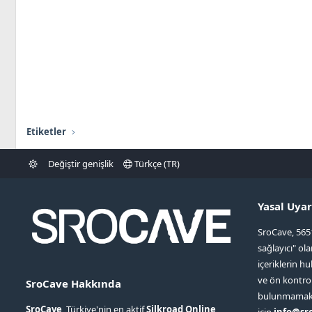
Etiketler
Değiştir genişlik
Türkçe (TR)
Yasal Uyar
SroCave, 565
sağlayıcı" ol
içeriklerin hu
ve ön kontr
SroCave Hakkında
bulunmamaktad
SroCave
, Türkiye'nin en aktif
Silkroad Online