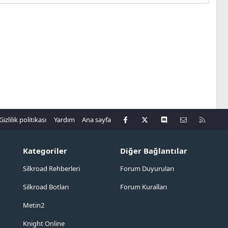
Facebook
X
Discord
Bize ulaşın
R
Gizlilik politikası
Yardım
Ana sayfa
S
S
Kategoriler
Diğer Bağlantılar
Silkroad Rehberleri
Forum Duyuruları
Silkroad Botları
Forum Kuralları
Metin2
Knight Online