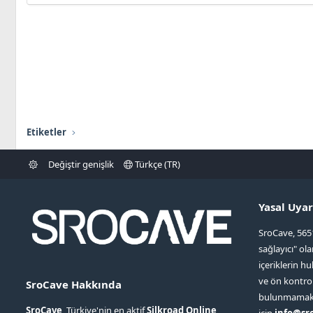
Etiketler
Değiştir genişlik
Türkçe (TR)
Yasal Uyar
SroCave, 565
sağlayıcı" ol
içeriklerin hu
ve ön kontr
SroCave Hakkında
bulunmamaktad
SroCave
, Türkiye'nin en aktif
Silkroad Online