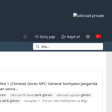
Giriş yap
Kayıt ol
 Test 1 (Chinese) Görev NPC: General Sonhyeon Jangan'da
an sonra...
rev
i
silkroad 95 level
zerk
görev
i
silkroad captain
görev
i
o
zerk
görev
i
Cevaplar: 1
Forum:
SRO Rehberleri ve Bilgi