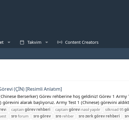
et
Takvim
Content Creators
örevi (ÇİN) [Resimli Anlatım]
(Chinese Berserker) Görev rehberine hoş geldiniz! Görev 1 Army
örevini alarak başlıyoruz. Army Test 1 (Chinese) görevini aldıkt
rev
i
captain
görev
rehberi
captain
görev
i nasıl yapılır
silkroad 95
gö
uest
sro
forum
sro
görev
sro
rehber
sro
zerk
görev
rehberi
sr