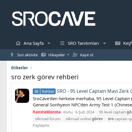
Ana Sayfa
SRO Tanıtımları
Keşf
Son aktivite
Hikayeler
Kayıt ol
Etiketler
sro zerk görev rehberi
SRO - 95 Level Captain Mavi Zerk G
Rehber
SroCave'den herkese merhaba, 95 Level Captain 
General Sonhyeon NPC'den Army Test 1 (Chinese) g
RanstaMonsta
Konu
6 Şub 2024
95 level captain
gö
silkroad forum
silkroad online
görev
sro
captain q
Paylaşımı