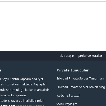
Bize ulaşın
Şartlar ve kurallar
ı
Private Sunucular
Silkroad Private Server Tanıtımları
1 Sayılı Kanun kapsamında "yer
arak hizmet vermektedir. Paylaşılan
Silkroad Private Server Advertising
kuki sorumluluğu kullanıcılara aittir
ol yükümlülüğümüz
السيرفرات الخاصة
ır. Şikayet ve ihlal bildirimleri
vSRO Paylaşım