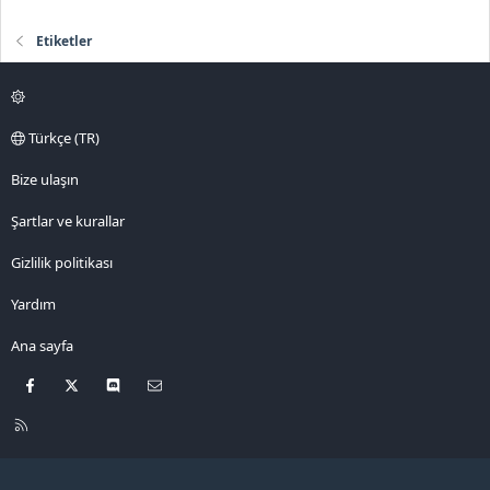
Etiketler
Türkçe (TR)
Bize ulaşın
Şartlar ve kurallar
Gizlilik politikası
Yardım
Ana sayfa
Facebook
X
Discord
Bize ulaşın
R
S
S