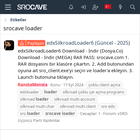
Etiketler
srocave loader
edxSilkroadLoader6 (Güncel - 2025)
Paylaşım
edxSilkroadLoader6 Download - İndir (Dosya.Co)
Download - İndir (MEGA) RAR PASS: srocave.com 1.
RAR dosyasını bir klasöre çıkartın. 2. Add butonundan
oyuna ait sro_client.exe'yi seçin ve loader'a ekleyin. 3.
Launch butonuna tıklayın.
RanstaMonsta
Konu
17 Eyl 2024
çoklu client açma
edxloader
loader
silkroad çoklu çar açma programı
silkroad
loader
silkroad multi account
silkroad multi char
silkroad multi client
sro edx
sro
loader
srocave
loader
Cevaplar: 1
Forum:
vSRO
Üçüncü Parti Yazılımlar