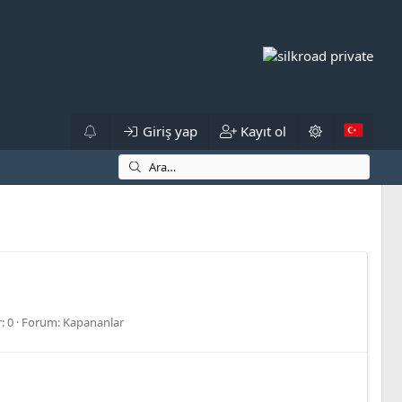
Giriş yap
Kayıt ol
: 0
Forum:
Kapananlar