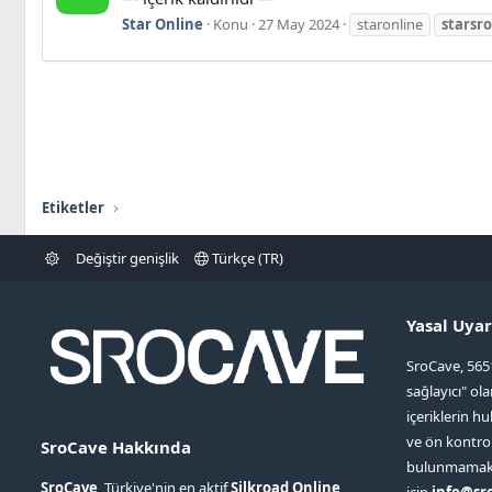
Star Online
Konu
27 May 2024
staronline
starsro
Etiketler
Değiştir genişlik
Türkçe (TR)
Yasal Uyar
SroCave, 565
sağlayıcı" ol
içeriklerin hu
ve ön kontr
SroCave Hakkında
bulunmamaktad
SroCave
, Türkiye'nin en aktif
Silkroad Online