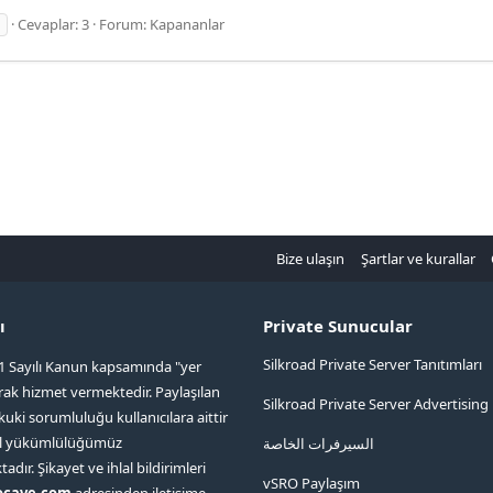
Cevaplar: 3
Forum:
Kapananlar
Bize ulaşın
Şartlar ve kurallar
ı
Private Sunucular
Silkroad Private Server Tanıtımları
1 Sayılı Kanun kapsamında "yer
arak hizmet vermektedir. Paylaşılan
Silkroad Private Server Advertising
kuki sorumluluğu kullanıcılara aittir
ol yükümlülüğümüz
السيرفرات الخاصة
ır. Şikayet ve ihlal bildirimleri
vSRO Paylaşım