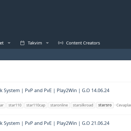
et
Takvim
Content Creators
lk System | PvP and PvE | Play2Win | G.O 14.06.24
ar
star110
star110cap
staronline
starsilkroad
starsro
Cevaplar
lk System | PvP and PvE | Play2Win | G.O 21.06.24