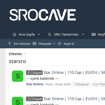
Ana Sayfa
SRO Tanıtımları
Keşf
Son aktivite
Hikayeler
Kayıt ol
Etiketler
starsro
Star Online | 110 Cap | EU/CH | Si
Kapalı
S
--- içerik kaldırıldı ---
Star Online
Konu
4 Haz 2024
110capstar
sro110st
Star Online | 110 Cap | EU/CH | Si
Kapalı
S
--- içerik kaldırıldı ---