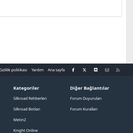
Facebook
X
Discord
Bize ulaşın
R
Gizlilik politikası
Yardım
Ana sayfa
S
S
Kategoriler
Diğer Bağlantılar
Silkroad Rehberleri
Forum Duyuruları
Silkroad Botları
Forum Kuralları
Metin2
Knight Online