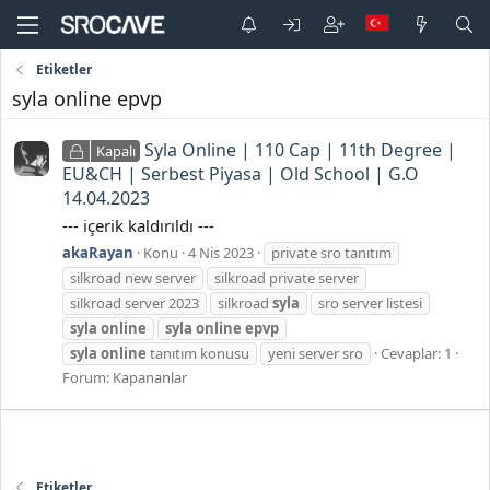
Etiketler
syla online epvp
Syla Online | 110 Cap | 11th Degree |
Kapalı
EU&CH | Serbest Piyasa | Old School | G.O
14.04.2023
--- içerik kaldırıldı ---
akaRayan
Konu
4 Nis 2023
private sro tanıtım
silkroad new server
silkroad private server
silkroad server 2023
silkroad
syla
sro server listesi
syla
online
syla
online
epvp
syla
online
tanıtım konusu
yeni server sro
Cevaplar: 1
Forum:
Kapananlar
Etiketler