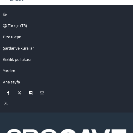
Türkçe (TR)
Bize ulaşın
Şartlar ve kurallar
Gizlilik politikası
Yardım
Ana sayfa
Facebook
X
Discord
Bize ulaşın
R
S
S